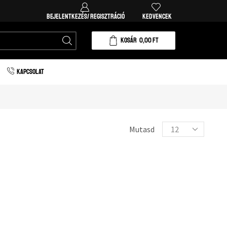
Ingyenes házhozszállítás 20.000 forint vásárlá
BEJELENTKEZÉS/ REGISZTRÁCIÓ
KEDVENCEK
KOSÁR
0,00
FT
KAPCSOLAT
Mutasd