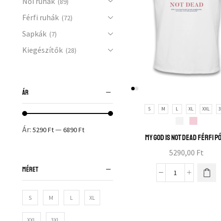
Női ruhák
(89)
Férfi ruhák
(72)
Sapkák
(7)
Kiegészítők
(28)
ÁR
S
M
L
XL
XXL
3
Ár:
—
5290 Ft
6890 Ft
My God is not dead férfi p
5290,00
Ft
MÉRET
S
M
L
XL
XXL
3XL