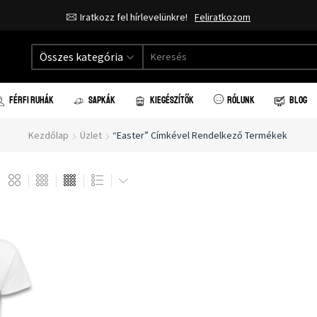
Iratkozz fel hírlevelünkre!
Feliratkozom
Összes kategória
FÉRFI RUHÁK
SAPKÁK
KIEGÉSZÍTŐK
RÓLUNK
BLOG
Kezdőlap
Üzlet
“easter” Címkével Rendelkező Termékek