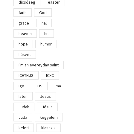
dicsőség
easter
faith
God
grace
hal
heaven
hit
hope
humor
húsvét
I'm an evereyday saint
ICHTHUS
ICXC
ige
IHS
ima
Isten
Jesus
Judah
Jézus
Júda
kegyelem
keleti
klasszik