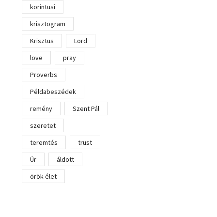
korintusi
krisztogram
Krisztus
Lord
love
pray
Proverbs
Példabeszédek
remény
Szent Pál
szeretet
teremtés
trust
Úr
áldott
örök élet