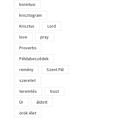
korintusi
krisztogram
Krisztus
Lord
love
pray
Proverbs
Példabeszédek
remény
Szent Pál
szeretet
teremtés
trust
Úr
áldott
örök élet