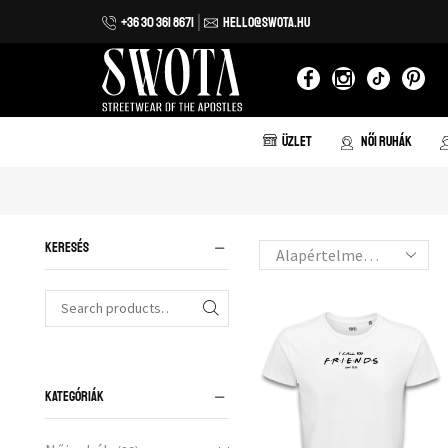
+36 30 361 8671
HELLO@SWOTA.HU
 házhozszállítás 20.000 forint vásárlás felett!
ÜZLET
NŐI RUHÁK
KERESÉS
KATEGÓRIÁK