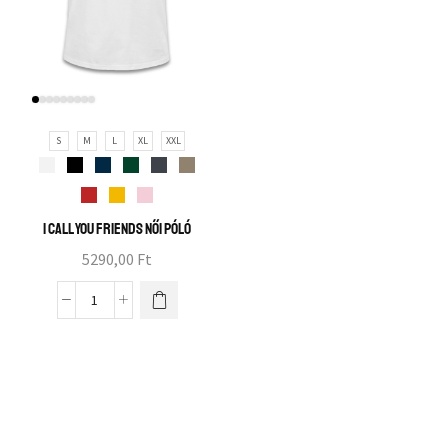
S
M
L
XL
XXL
I call you friends női póló
5290,00
Ft