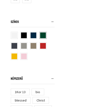
SZÍNEK
NÉPSZERŰ
1Kor 13
bio
blessed
Christ