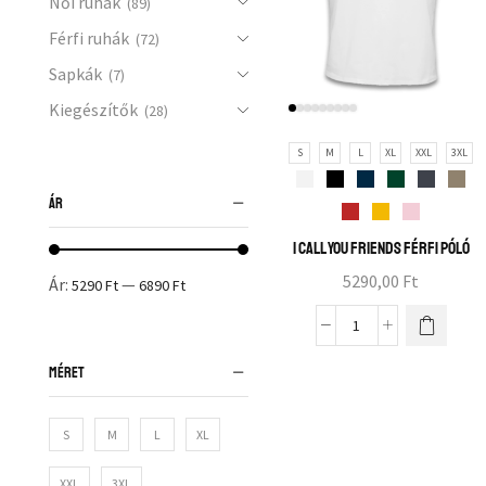
Női ruhák
(89)
Férfi ruhák
(72)
Sapkák
(7)
Kiegészítők
(28)
S
M
L
XL
XXL
3XL
ÁR
I call you friends férfi póló
5290,00
Ft
Ár:
—
5290 Ft
6890 Ft
MÉRET
S
M
L
XL
XXL
3XL