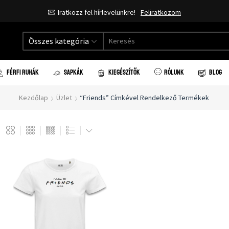
Iratkozz fel hírlevelünkre!
Feliratkozom
Összes kategória
FÉRFI RUHÁK
SAPKÁK
KIEGÉSZÍTŐK
RÓLUNK
BLOG
Kezdőlap
Üzlet
“friends” Címkével Rendelkező Termékek