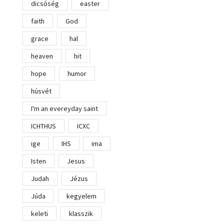
dicsőség
easter
faith
God
grace
hal
heaven
hit
hope
humor
húsvét
I'm an evereyday saint
ICHTHUS
ICXC
ige
IHS
ima
Isten
Jesus
Judah
Jézus
Júda
kegyelem
keleti
klasszik