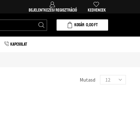
Ingyenes házhozszállítás 20.000 forint vásárlá
BEJELENTKEZÉS/ REGISZTRÁCIÓ
KEDVENCEK
KOSÁR
0,00
FT
KAPCSOLAT
Mutasd