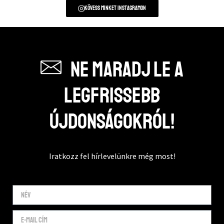
Kövess minket instagramon
Ne maradj le a
legfrissebb
újdonságokról!
Iratkozz fel hírlevelünkre még most!