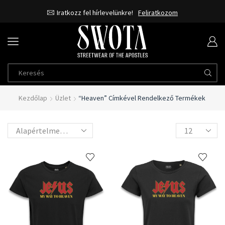
Iratkozz fel hírlevelünkre!
Feliratkozom
Kezdőlap
Üzlet
“heaven” Címkével Rendelkező Termékek