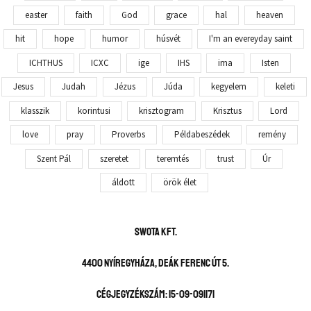
easter
faith
God
grace
hal
heaven
hit
hope
humor
húsvét
I'm an evereyday saint
ICHTHUS
ICXC
ige
IHS
ima
Isten
Jesus
Judah
Jézus
Júda
kegyelem
keleti
klasszik
korintusi
krisztogram
Krisztus
Lord
love
pray
Proverbs
Példabeszédek
remény
Szent Pál
szeretet
teremtés
trust
Úr
áldott
örök élet
SWOTA KFT.
4400 Nyíregyháza, Deák Ferenc út 5.
Cégjegyzékszám: 15-09-091171