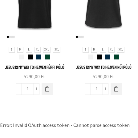
S
M
L
XL
XXL
3XL
S
M
L
XL
XXL
Jesus is my way to heaven férfi póló
Jesus is my way to heaven női póló
5290,00
Ft
5290,00
Ft
Error: Invalid OAuth access token - Cannot parse access token