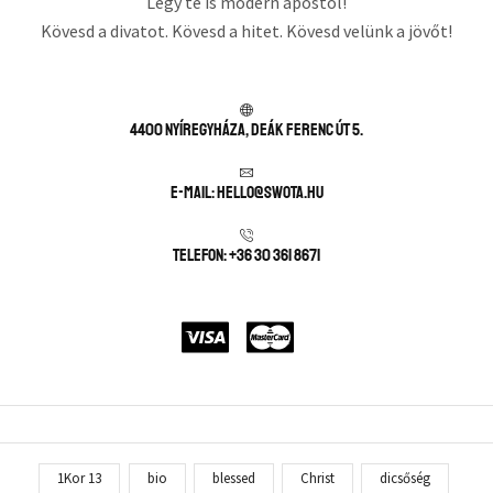
Légy te is modern apostol!
Kövesd a divatot. Kövesd a hitet. Kövesd velünk a jövőt!
4400 Nyíregyháza, Deák Ferenc út 5.
E-mail: hello@swota.hu
Telefon: +36 30 361 8671
1Kor 13
bio
blessed
Christ
dicsőség