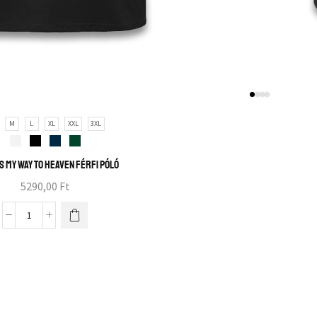
M
L
XL
XXL
3XL
s my way to heaven férfi póló
5290,00
Ft