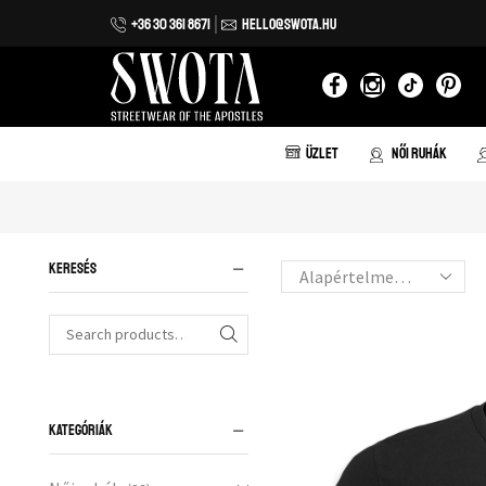
+36 30 361 8671
HELLO@SWOTA.HU
 házhozszállítás 20.000 forint vásárlás felett!
ÜZLET
NŐI RUHÁK
KERESÉS
KATEGÓRIÁK