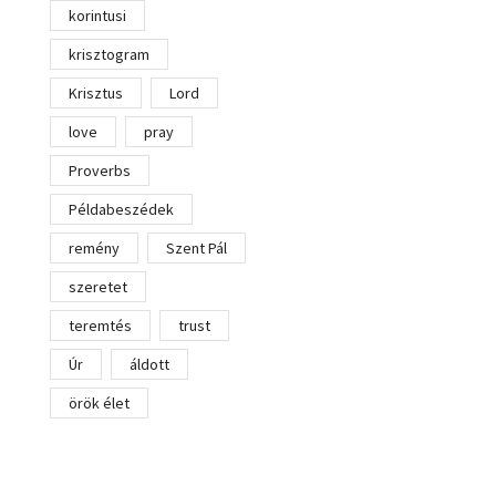
korintusi
krisztogram
Krisztus
Lord
love
pray
Proverbs
Példabeszédek
remény
Szent Pál
szeretet
teremtés
trust
Úr
áldott
örök élet