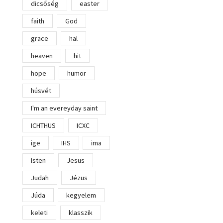
dicsőség
easter
faith
God
grace
hal
heaven
hit
hope
humor
húsvét
I'm an evereyday saint
ICHTHUS
ICXC
ige
IHS
ima
Isten
Jesus
Judah
Jézus
Júda
kegyelem
keleti
klasszik