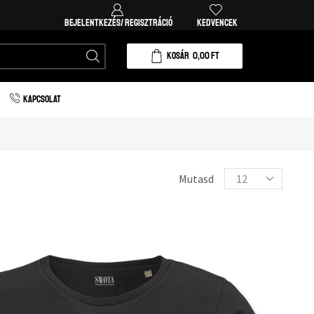
Ingyenes házhozszállítás 20.000 forint vásárlá
BEJELENTKEZÉS/ REGISZTRÁCIÓ
KEDVENCEK
KOSÁR
0,00
FT
KAPCSOLAT
Mutasd