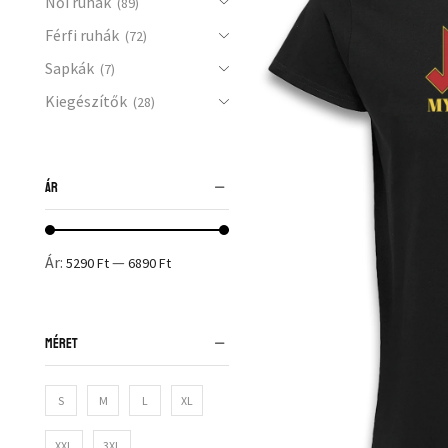
Női ruhák
(89)
Férfi ruhák
(72)
Sapkák
(7)
Kiegészítők
(28)
ÁR
Ár:
—
5290 Ft
6890 Ft
MÉRET
S
M
L
XL
XXL
3XL