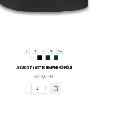
S
M
L
XL
XXL
Jesus is my way to heaven női póló
5290,00
Ft