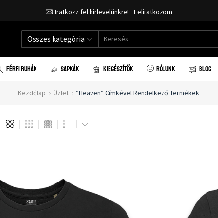
Iratkozz fel hírlevelünkre!
Feliratkozom
Összes kategória
FÉRFI RUHÁK
SAPKÁK
KIEGÉSZÍTŐK
RÓLUNK
BLOG
Kezdőlap
Üzlet
“heaven” Címkével Rendelkező Termékek