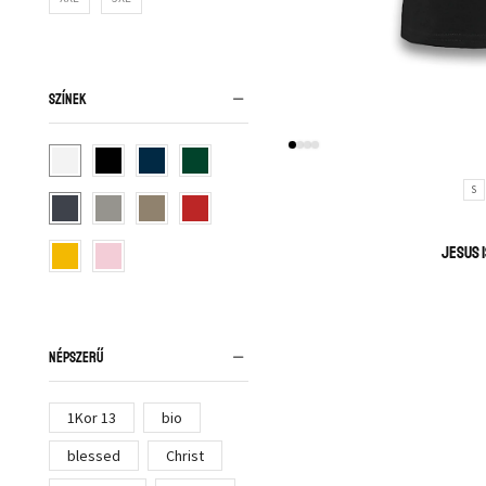
SZÍNEK
S
Jesus i
NÉPSZERŰ
1Kor 13
bio
blessed
Christ