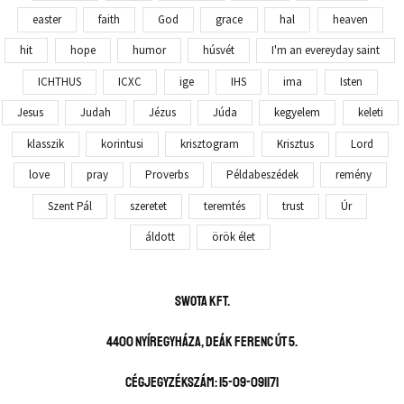
easter
faith
God
grace
hal
heaven
hit
hope
humor
húsvét
I'm an evereyday saint
ICHTHUS
ICXC
ige
IHS
ima
Isten
Jesus
Judah
Jézus
Júda
kegyelem
keleti
klasszik
korintusi
krisztogram
Krisztus
Lord
love
pray
Proverbs
Példabeszédek
remény
Szent Pál
szeretet
teremtés
trust
Úr
áldott
örök élet
SWOTA KFT.
4400 Nyíregyháza, Deák Ferenc út 5.
Cégjegyzékszám: 15-09-091171