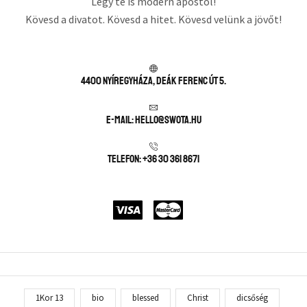
Légy te is modern apostol!
Kövesd a divatot. Kövesd a hitet. Kövesd velünk a jövőt!
4400 Nyíregyháza, Deák Ferenc út 5.
E-mail: hello@swota.hu
Telefon: +36 30 361 8671
1Kor 13
bio
blessed
Christ
dicsőség