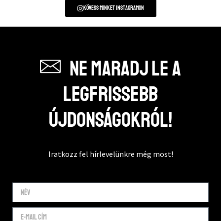
Kövess minket instagramon
Ne maradj le a
legfrissebb
újdonságokról!
Iratkozz fel hírlevelünkre még most!