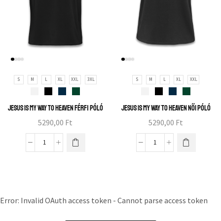
S
M
L
XL
XXL
3XL
S
M
L
XL
XXL
Jesus is my way to heaven férfi póló
Jesus is my way to heaven női póló
5290,00
Ft
5290,00
Ft
Error: Invalid OAuth access token - Cannot parse access token