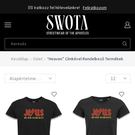
Iratkozz fel hírlevelünkre!
Feliratkozom
Kezdőlap
Üzlet
“heaven” Címkével Rendelkező Termékek