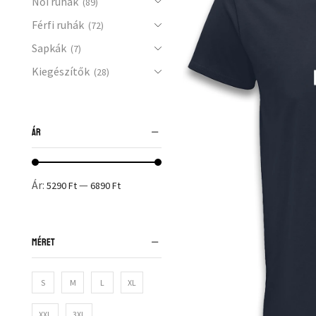
Női ruhák
(89)
Férfi ruhák
(72)
Sapkák
(7)
Kiegészítők
(28)
ÁR
Ár:
—
5290 Ft
6890 Ft
MÉRET
S
M
L
XL
XXL
3XL