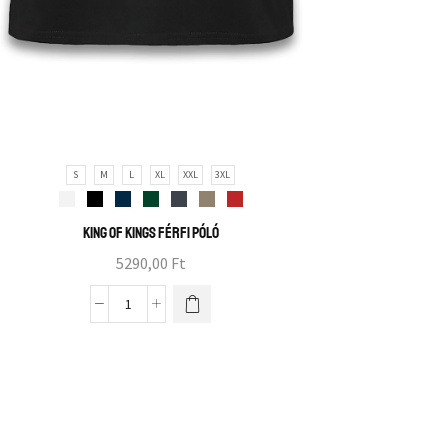
S
M
L
XL
XXL
3XL
King of Kings férfi póló
5290,00
Ft