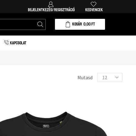
Ingyenes házhozszállítás 20.000 forint vásárlá
BEJELENTKEZÉS/ REGISZTRÁCIÓ
KEDVENCEK
KOSÁR
0,00
FT
KAPCSOLAT
Mutasd