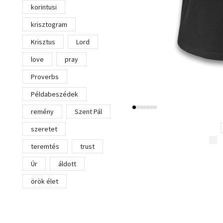
korintusi
krisztogram
Krisztus
Lord
love
pray
Proverbs
Példabeszédek
remény
Szent Pál
szeretet
teremtés
trust
Úr
áldott
örök élet