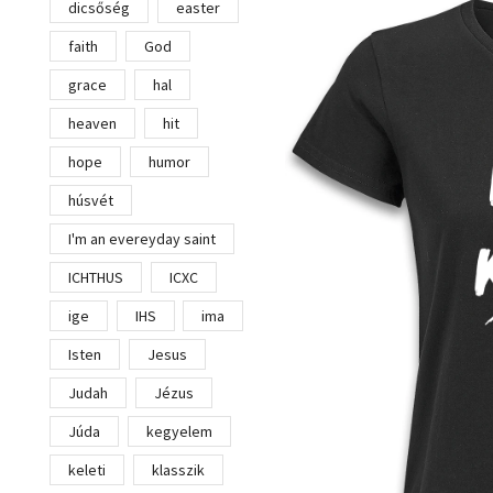
dicsőség
easter
faith
God
grace
hal
heaven
hit
hope
humor
húsvét
I'm an evereyday saint
ICHTHUS
ICXC
ige
IHS
ima
Isten
Jesus
Judah
Jézus
Júda
kegyelem
keleti
klasszik