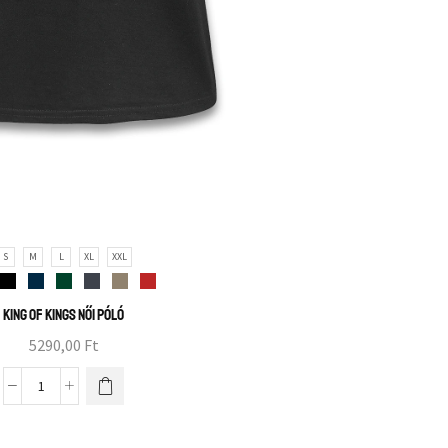
S
M
L
XL
XXL
King of Kings női póló
5290,00
Ft