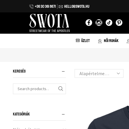
+36 30 361 8671
HELLO@SWOTA.HU
 házhozszállítás 20.000 forint vásárlás felett!
ÜZLET
NŐI RUHÁK
KERESÉS
KATEGÓRIÁK