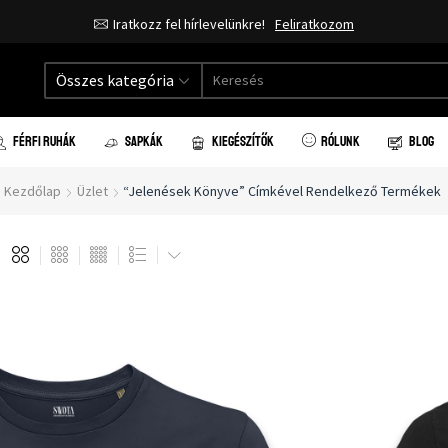
Iratkozz fel hírlevelünkre!
Feliratkozom
Összes kategória
FÉRFI RUHÁK
SAPKÁK
KIEGÉSZÍTŐK
RÓLUNK
BLOG
Kezdőlap
Üzlet
“Jelenések Könyve” Címkével Rendelkező Termékek