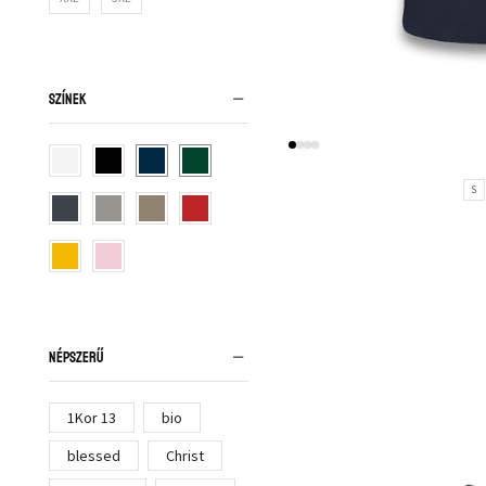
SZÍNEK
S
NÉPSZERŰ
1Kor 13
bio
blessed
Christ