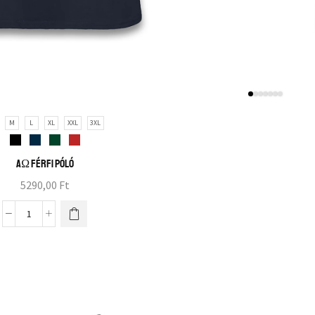
M
L
XL
XXL
3XL
AΩ férfi póló
5290,00
Ft