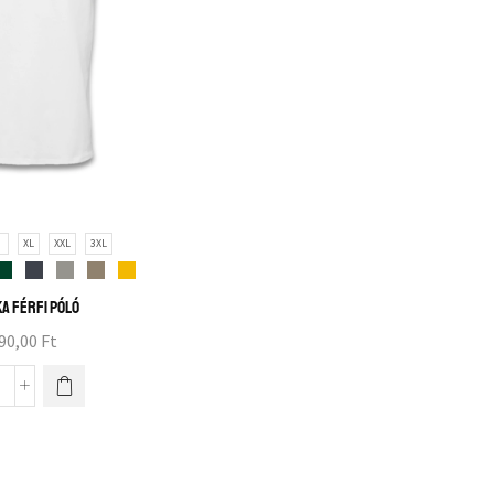
L
XL
XXL
3XL
IKA férfi póló
90,00
Ft