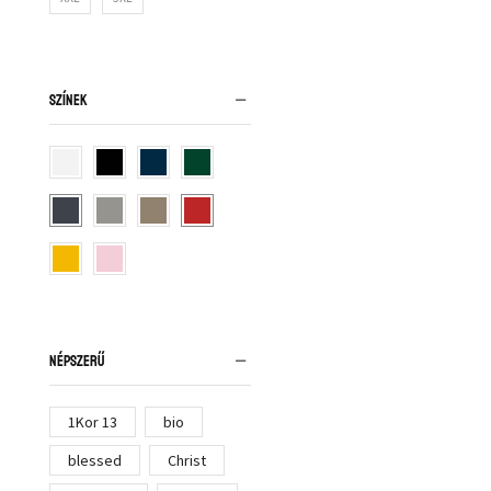
SZÍNEK
NÉPSZERŰ
1Kor 13
bio
blessed
Christ