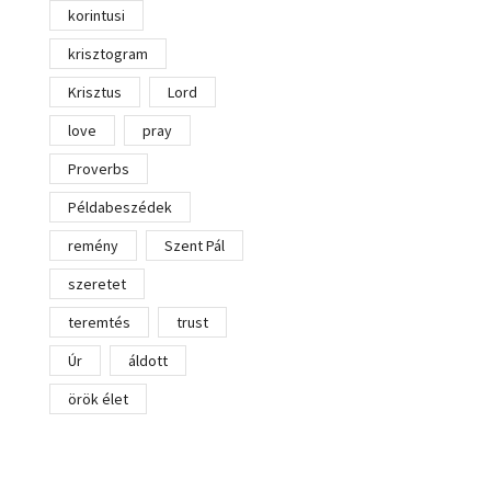
korintusi
krisztogram
Krisztus
Lord
love
pray
Proverbs
Példabeszédek
remény
Szent Pál
szeretet
teremtés
trust
Úr
áldott
örök élet