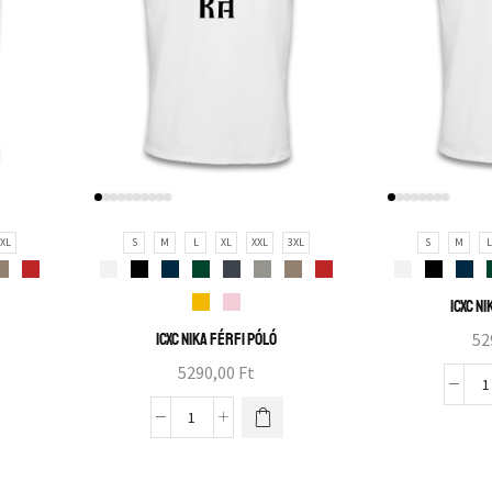
XL
S
M
L
XL
XXL
3XL
S
M
ICXC N
ICXC NIKA férfi póló
52
5290,00
Ft