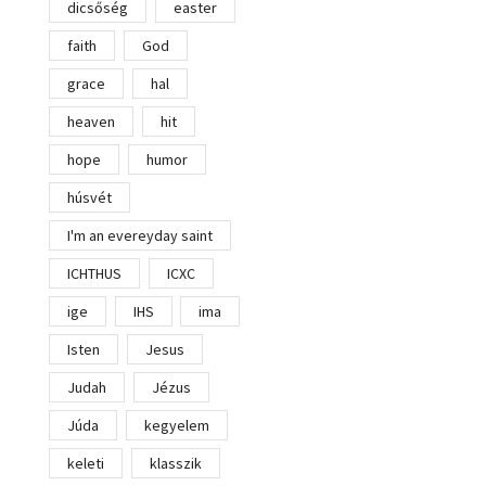
dicsőség
easter
faith
God
grace
hal
heaven
hit
hope
humor
húsvét
I'm an evereyday saint
ICHTHUS
ICXC
ige
IHS
ima
Isten
Jesus
Judah
Jézus
Júda
kegyelem
keleti
klasszik