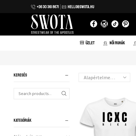
+36 30 361 8671
HELLO@SWOTA.HU
 házhozszállítás 20.000 forint vásárlás felett!
ÜZLET
NŐI RUHÁK
KERESÉS
KATEGÓRIÁK