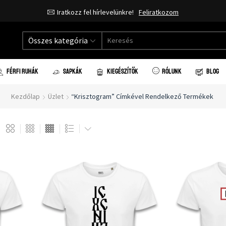
Iratkozz fel hírlevelünkre!
Feliratkozom
Összes kategória
FÉRFI RUHÁK
SAPKÁK
KIEGÉSZÍTŐK
RÓLUNK
BLOG
Kezdőlap
Üzlet
“krisztogram” Címkével Rendelkező Termékek