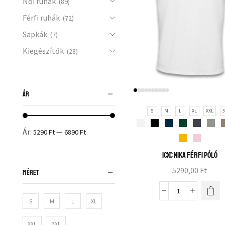
Női ruhák
(89)
Férfi ruhák
(72)
Sapkák
(7)
Kiegészítők
(28)
ÁR
S
M
L
XL
XXL
3
Ár:
—
5290 Ft
6890 Ft
ICXC NIKA férfi póló
5290,00
Ft
MÉRET
S
M
L
XL
XXL
3XL