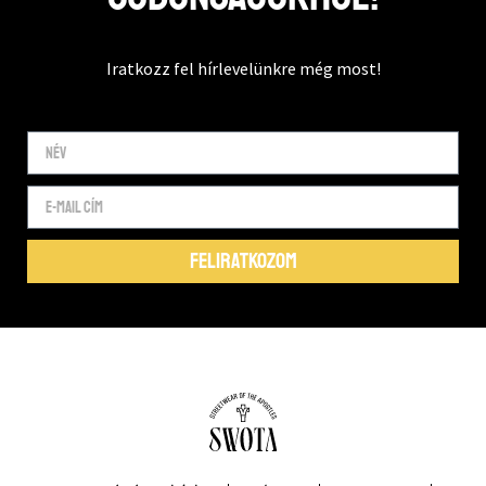
Iratkozz fel hírlevelünkre még most!
FELIRATKOZOM