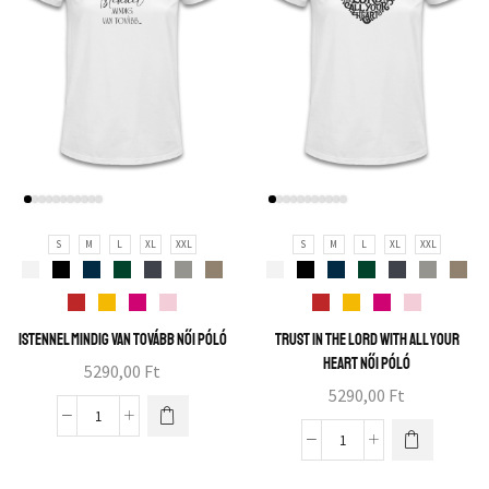
S
M
L
XL
XXL
S
M
L
XL
XXL
Istennel mindig van tovább női póló
Trust in the Lord with all your
heart női póló
5290,00
Ft
5290,00
Ft