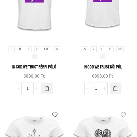
S
M
L
XL
XXL
3XL
S
M
L
XL
XXL
In God we trust férfi póló
In God we trust női pól
6890,00
Ft
6890,00
Ft