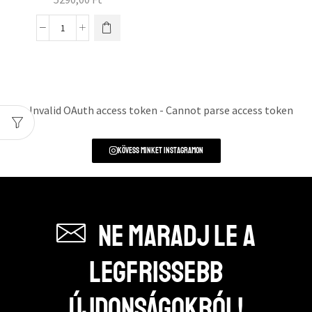
Error: Invalid OAuth access token - Cannot parse access token
Kövess minket instagramon
Ne maradj le a
legfrissebb
újdonságokról!