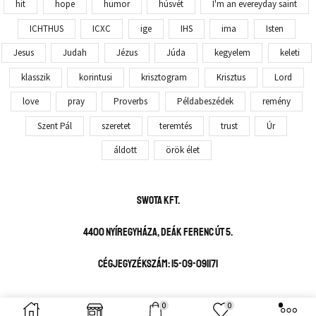
hit
hope
humor
húsvét
I'm an evereyday saint
ICHTHUS
ICXC
ige
IHS
ima
Isten
Jesus
Judah
Jézus
Júda
kegyelem
keleti
klasszik
korintusi
krisztogram
Krisztus
Lord
love
pray
Proverbs
Példabeszédek
remény
Szent Pál
szeretet
teremtés
trust
Úr
áldott
örök élet
SWOTA KFT.
4400 Nyíregyháza, Deák Ferenc út 5.
Cégjegyzékszám: 15-09-091171
Copyright © 2023 SWOTA – Streetwear of the Apostles
0
0