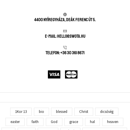
4400 Nyíregyháza, Deák Ferenc út 5.
E-mail: hello@swota.hu
Telefon: +36 30 361 8671
1Kor 13
bio
blessed
Christ
dicsőség
easter
faith
God
grace
hal
heaven