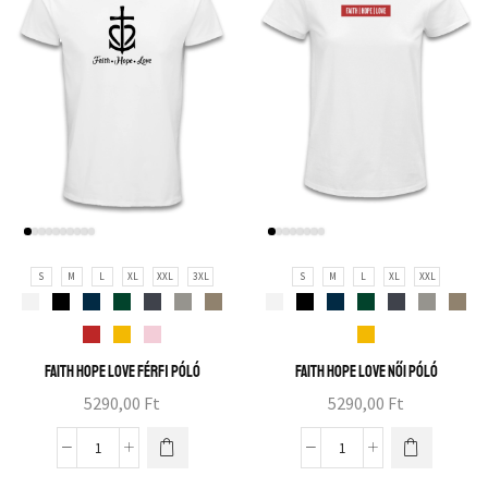
S
M
L
XL
XXL
3XL
S
M
L
XL
XXL
Faith hope love férfi póló
Faith hope love női póló
5290,00
Ft
5290,00
Ft