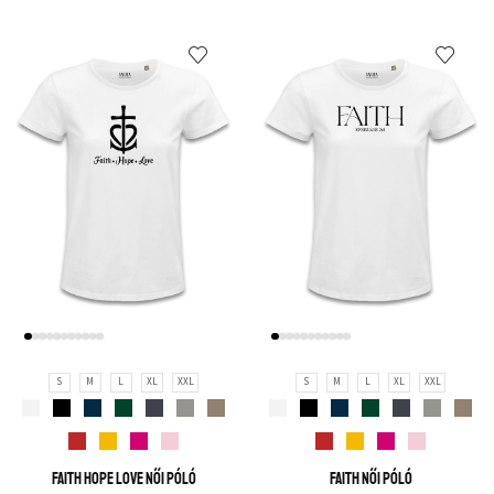
S
M
L
XL
XXL
S
M
L
XL
XXL
Faith hope love női póló
Faith női póló