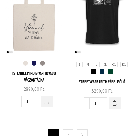
S
M
L
XL
XXL
3XL
Istennel mindig van tovább
vászontáska
Streetwear faith férfi póló
2890,00
Ft
5290,00
Ft
1
2