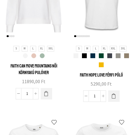
S
M
L
XL
XXL
S
M
L
XL
XXL
3XL
Faith can move mountains női
környakú pulóver
Faith hope love férfi póló
11890,00
Ft
5290,00
Ft