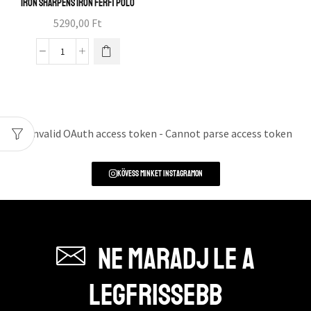
Iron sharpens iron férfi póló
5290,00
Ft
Error: Invalid OAuth access token - Cannot parse access token
Kövess minket instagramon
Ne maradj le a
legfrissebb