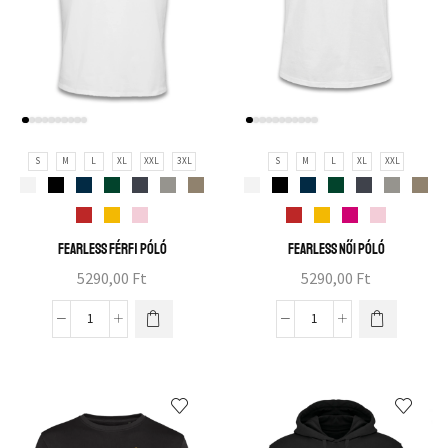
S
M
L
XL
XXL
3XL
S
M
L
XL
XXL
Fearless férfi póló
Fearless női póló
5290,00
Ft
5290,00
Ft