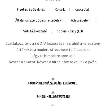
Fizetés és Szállítás
Rólunk
Kapcsolat
Általános szerződési feltételek
Adatvédelem
Süti tájékoztató
Cookie Policy (EU)
Csatlakozz te is a SWOTA közösségéhez, ahol a keresztény
értékek és a modern streetwear találkoznak!
Légy te is modern apostol!
Kövesd a divatot. Kövesd a hitet. Kövesd velünk a jövőt!
4400 Nyíregyháza, Deák Ferenc út 5.
E-mail: hello@swota.hu