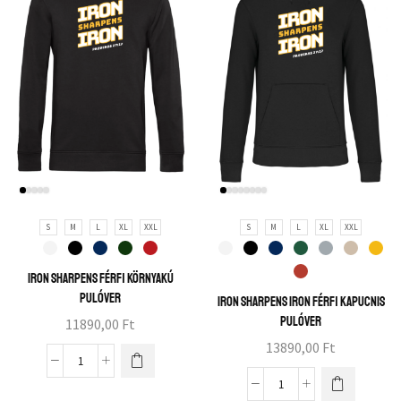
S
M
L
XL
XXL
S
M
L
XL
XXL
Iron sharpens férfi környakú
pulóver
Iron sharpens iron férfi kapucnis
pulóver
11890,00
Ft
13890,00
Ft