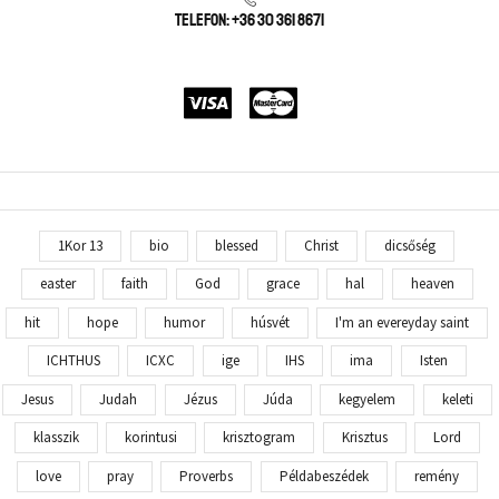
Telefon: +36 30 361 8671
1Kor 13
bio
blessed
Christ
dicsőség
easter
faith
God
grace
hal
heaven
hit
hope
humor
húsvét
I'm an evereyday saint
ICHTHUS
ICXC
ige
IHS
ima
Isten
Jesus
Judah
Jézus
Júda
kegyelem
keleti
klasszik
korintusi
krisztogram
Krisztus
Lord
love
pray
Proverbs
Példabeszédek
remény