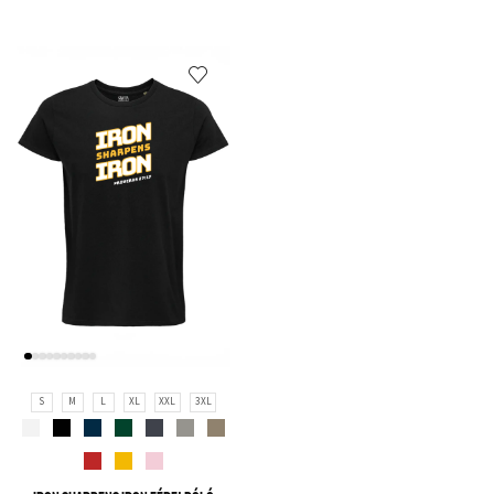
S
M
L
XL
XXL
3XL