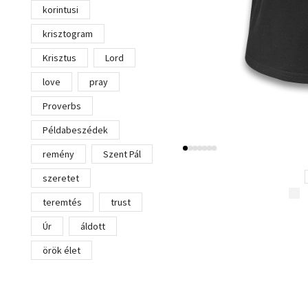
korintusi
krisztogram
Krisztus
Lord
love
pray
Proverbs
Példabeszédek
remény
Szent Pál
szeretet
teremtés
trust
Úr
áldott
örök élet