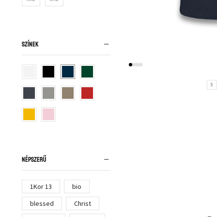
SZÍNEK
S
NÉPSZERŰ
1Kor 13
bio
blessed
Christ