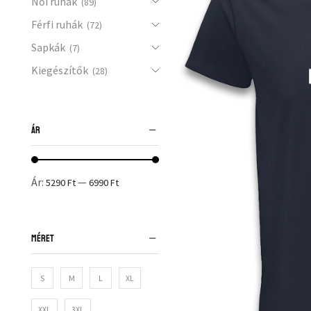
Női ruhák
(89)
Férfi ruhák
(72)
Sapkák
(7)
Kiegészítők
(28)
ÁR
Ár:
—
5290 Ft
6990 Ft
MÉRET
S
M
L
XL
XXL
3XL