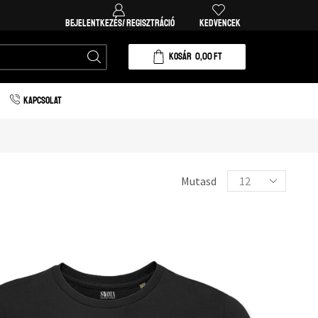
Ingyenes házhozszállítás 20.000 forint vásárlá
BEJELENTKEZÉS/ REGISZTRÁCIÓ
KEDVENCEK
KOSÁR
0,00
FT
KAPCSOLAT
Mutasd