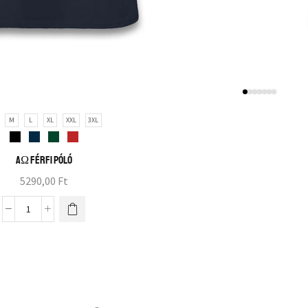
M
L
XL
XXL
3XL
AΩ férfi póló
5290,00
Ft