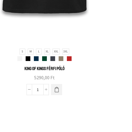
S
M
L
XL
XXL
3XL
King of Kings férfi póló
5290,00
Ft