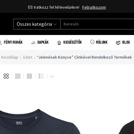
Iratkozz fel hírlevelünkre!
Feliratkozom
Összes kategória
FÉRFI RUHÁK
SAPKÁK
KIEGÉSZÍTŐK
RÓLUNK
BLOG
Kezdőlap
Üzlet
“Jelenések Könyve” Címkével Rendelkező Termékek