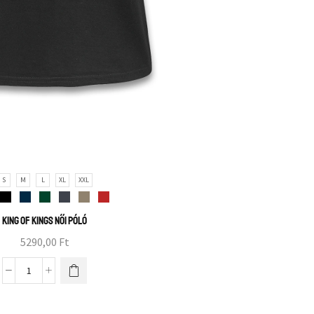
S
M
L
XL
XXL
King of Kings női póló
5290,00
Ft