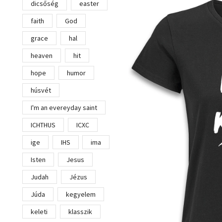
dicsőség
easter
faith
God
grace
hal
heaven
hit
hope
humor
húsvét
I'm an evereyday saint
ICHTHUS
ICXC
ige
IHS
ima
Isten
Jesus
Judah
Jézus
Júda
kegyelem
keleti
klasszik