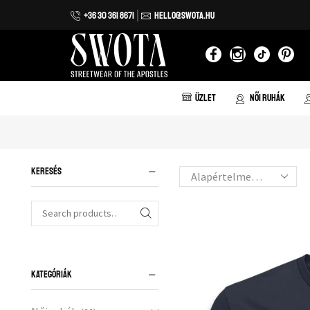
+36 30 361 8671
HELLO@SWOTA.HU
 házhozszállítás 20.000 forint vásárlás felett!
ÜZLET
NŐI RUHÁK
KERESÉS
KATEGÓRIÁK