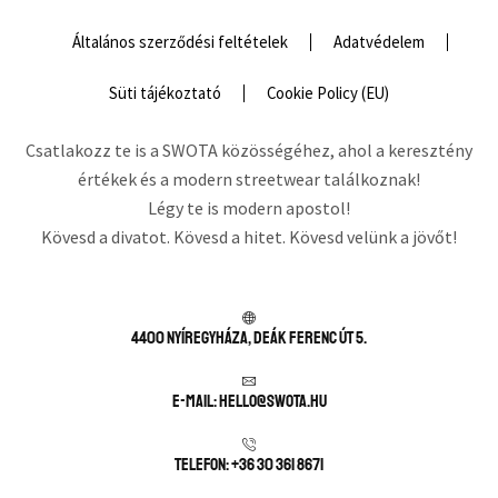
Általános szerződési feltételek
Adatvédelem
Süti tájékoztató
Cookie Policy (EU)
Csatlakozz te is a SWOTA közösségéhez, ahol a keresztény
értékek és a modern streetwear találkoznak!
Légy te is modern apostol!
Kövesd a divatot. Kövesd a hitet. Kövesd velünk a jövőt!
4400 Nyíregyháza, Deák Ferenc út 5.
E-mail: hello@swota.hu
Telefon: +36 30 361 8671