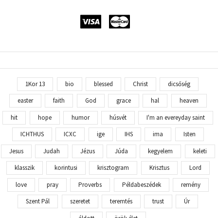
1Kor 13
bio
blessed
Christ
dicsőség
easter
faith
God
grace
hal
heaven
hit
hope
humor
húsvét
I'm an evereyday saint
ICHTHUS
ICXC
ige
IHS
ima
Isten
Jesus
Judah
Jézus
Júda
kegyelem
keleti
klasszik
korintusi
krisztogram
Krisztus
Lord
love
pray
Proverbs
Példabeszédek
remény
Szent Pál
szeretet
teremtés
trust
Úr