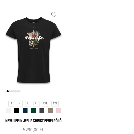
S
M
L
XL
XXL
3XL
New life in Jesus Christ férfi póló
5290,00
Ft