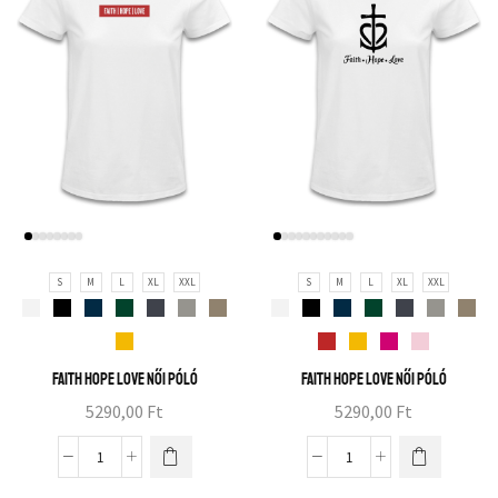
S
M
L
XL
XXL
S
M
L
XL
XXL
Faith hope love női póló
Faith hope love női póló
5290,00
Ft
5290,00
Ft