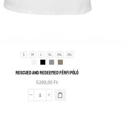
S
M
L
XL
XXL
3XL
Rescued and redeemed férfi póló
5290,00
Ft