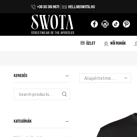
+36 30 361 8671
HELLO@SWOTA.HU
Iratkozz fel hírlevelünkre!
Feliratkozom
ÜZLET
NŐI RUHÁK
KERESÉS
KATEGÓRIÁK