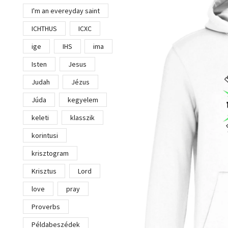
I'm an evereyday saint
ICHTHUS
ICXC
ige
IHS
ima
Isten
Jesus
Judah
Jézus
Júda
kegyelem
keleti
klasszik
korintusi
krisztogram
Krisztus
Lord
love
pray
Proverbs
Példabeszédek