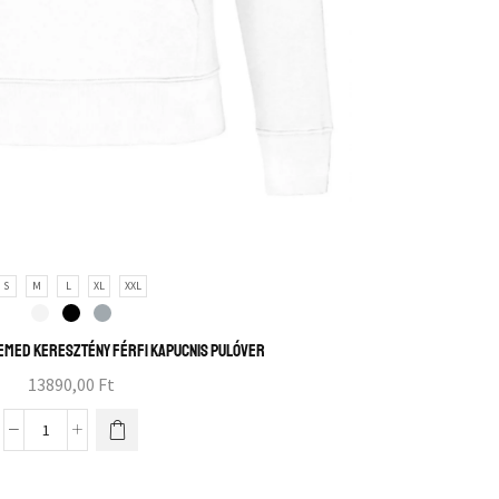
S
M
L
XL
XXL
med keresztény férfi kapucnis pulóver
13890,00
Ft