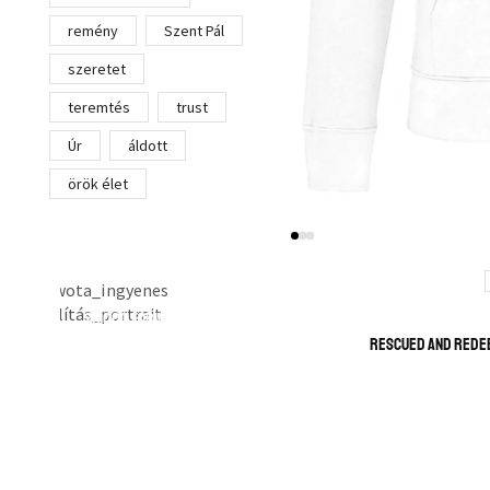
remény
Szent Pál
szeretet
teremtés
trust
Úr
áldott
NE FELEDD!
örök élet
INGYENES
HÁZHOZSZÁLLÍTÁS
20 000 Forint felett
Rescued and redee
IRÁNY A BOLT!