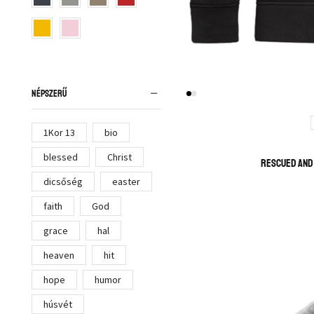
NÉPSZERŰ
1Kor 13
bio
blessed
Christ
Rescued and
dicsőség
easter
faith
God
grace
hal
heaven
hit
hope
humor
húsvét