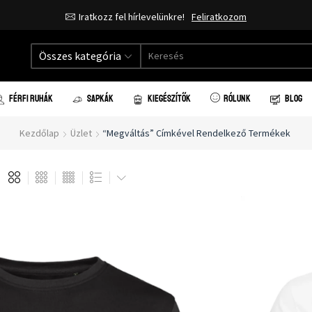
Ingyenes házhozszállítás 20.000 forint vásárlás felett!
Összes kategória
FÉRFI RUHÁK
SAPKÁK
KIEGÉSZÍTŐK
RÓLUNK
BLOG
Kezdőlap
Üzlet
“megváltás” Címkével Rendelkező Termékek