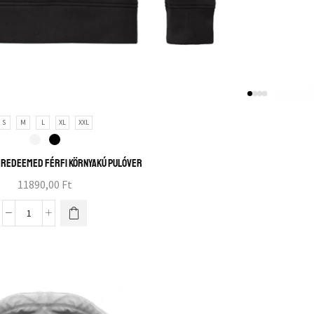
S
M
L
XL
XXL
 redeemed férfi környakú pulóver
11890,00
Ft