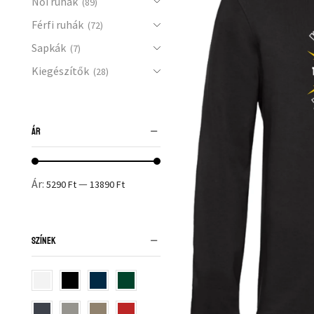
Női ruhák
(89)
Férfi ruhák
(72)
Sapkák
(7)
Kiegészítők
(28)
ÁR
Ár:
—
5290 Ft
13890 Ft
SZÍNEK