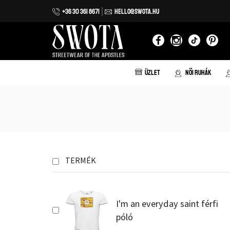
+36 30 361 8671
HELLO@SWOTA.HU
 házhozszállítás 20.000 forint vásárlás felett!
ÜZLET
NŐI RUHÁK
TERMÉK
I'm an everyday saint férfi
póló