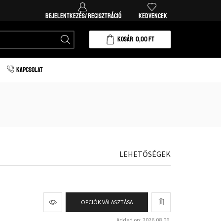
Ingyenes házhozszállítás 20.000 forint vásárlá
BEJELENTKEZÉS/ REGISZTRÁCIÓ
KEDVENCEK
KOSÁR
0,00
FT
KAPCSOLAT
LEHETŐSÉGEK
OPCIÓK VÁLASZTÁSA
Added on: 2026.08.06.