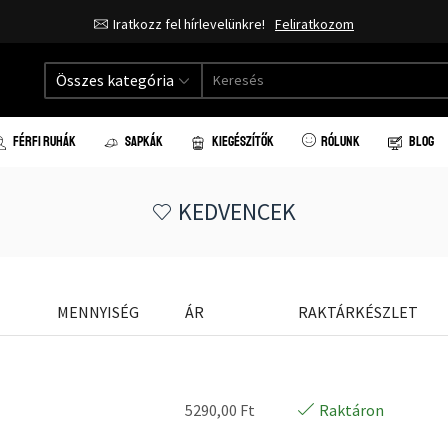
Iratkozz fel hírlevelünkre!
Feliratkozom
Összes kategória
FÉRFI RUHÁK
SAPKÁK
KIEGÉSZÍTŐK
RÓLUNK
BLOG
KEDVENCEK
MENNYISÉG
ÁR
RAKTÁRKÉSZLET
5290,00
Ft
Raktáron