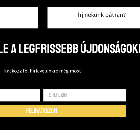
Írj nekünk bátran?
1
e a legfrissebb újdonságok
Iratkozz fel hírlevelünkre még most!
FELIRATKOZOM