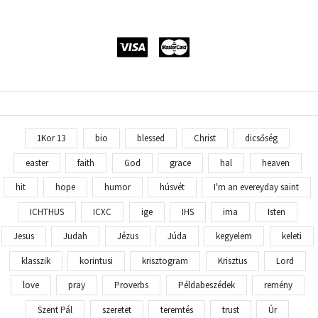
1Kor 13
bio
blessed
Christ
dicsőség
easter
faith
God
grace
hal
heaven
hit
hope
humor
húsvét
I'm an evereyday saint
ICHTHUS
ICXC
ige
IHS
ima
Isten
Jesus
Judah
Jézus
Júda
kegyelem
keleti
klasszik
korintusi
krisztogram
Krisztus
Lord
love
pray
Proverbs
Példabeszédek
remény
Szent Pál
szeretet
teremtés
trust
Úr