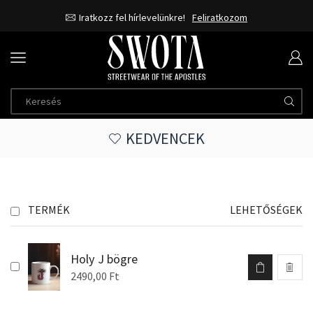
Iratkozz fel hírlevelünkre!
Feliratkozom
KEDVENCEK
TERMÉK
LEHETŐSÉGEK
Holy J bögre
2490,00
Ft