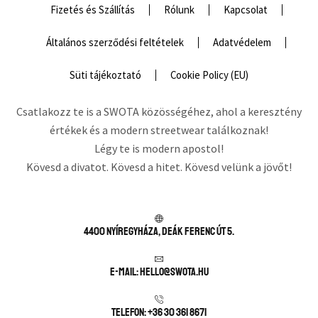
Fizetés és Szállítás
Rólunk
Kapcsolat
Általános szerződési feltételek
Adatvédelem
Süti tájékoztató
Cookie Policy (EU)
Csatlakozz te is a SWOTA közösségéhez, ahol a keresztény
értékek és a modern streetwear találkoznak!
Légy te is modern apostol!
Kövesd a divatot. Kövesd a hitet. Kövesd velünk a jövőt!
4400 Nyíregyháza, Deák Ferenc út 5.
E-mail: hello@swota.hu
Telefon: +36 30 361 8671