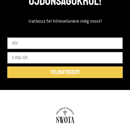
újdonságokról!
Iratkozz fel hírlevelünkre még most!
FELIRATKOZOM