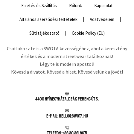
Fizetés és Szállítás
Rólunk
Kapcsolat
Általános szerződési feltételek
Adatvédelem
Süti tájékoztató
Cookie Policy (EU)
Csatlakozz te is a SWOTA közösségéhez, ahol a keresztény
értékek és a modern streetwear találkoznak!
Légy te is modern apostol!
Kövesd a divatot. Kövesd a hitet. Kövesd velünk a jövőt!
4400 Nyíregyháza, Deák Ferenc út 5.
E-mail: hello@swota.hu
Telefon: +36 30 361 8671