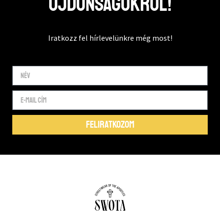
újdonságokról!
Iratkozz fel hírlevelünkre még most!
FELIRATKOZOM