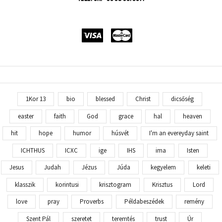
1Kor 13
bio
blessed
Christ
dicsőség
easter
faith
God
grace
hal
heaven
hit
hope
humor
húsvét
I'm an evereyday saint
ICHTHUS
ICXC
ige
IHS
ima
Isten
Jesus
Judah
Jézus
Júda
kegyelem
keleti
klasszik
korintusi
krisztogram
Krisztus
Lord
love
pray
Proverbs
Példabeszédek
remény
Szent Pál
szeretet
teremtés
trust
Úr