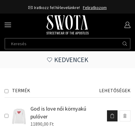
Iratkozz fel hírlevelünkre!
Feliratkozom
KEDVENCEK
TERMÉK
LEHETŐSÉGEK
God is love női környakú
pulóver
11890,00
Ft