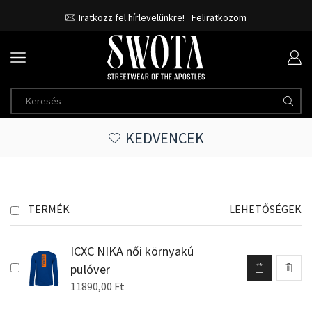
Iratkozz fel hírlevelünkre!
Feliratkozom
KEDVENCEK
TERMÉK
LEHETŐSÉGEK
ICXC NIKA női környakú
pulóver
11890,00
Ft