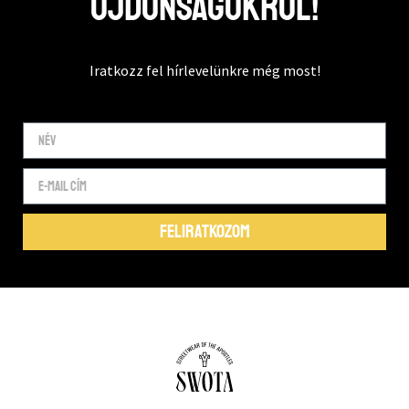
újdonságokról!
Iratkozz fel hírlevelünkre még most!
FELIRATKOZOM