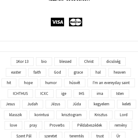
1Kor 13
bio
blessed
Christ
dicsőség
easter
faith
God
grace
hal
heaven
hit
hope
humor
húsvét
I'm an evereyday saint
ICHTHUS
ICXC
ige
IHS
ima
Isten
Jesus
Judah
Jézus
Júda
kegyelem
keleti
klasszik
korintusi
krisztogram
Krisztus
Lord
love
pray
Proverbs
Példabeszédek
remény
Szent Pál
szeretet
teremtés
trust
Úr