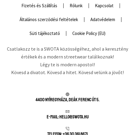
Fizetés és Szállítás
Rólunk
Kapcsolat
Általános szerződési feltételek
Adatvédelem
Süti tájékoztató
Cookie Policy (EU)
Csatlakozz te is a SWOTA közösségéhez, ahol a keresztény
értékek és a modern streetwear találkoznak!
Légy te is modern apostol!
Kövesd a divatot. Kövesd a hitet. Kövesd velünk a jövőt!
4400 Nyíregyháza, Deák Ferenc út 5.
E-mail: hello@swota.hu
Telefon: +36 30 361 8671