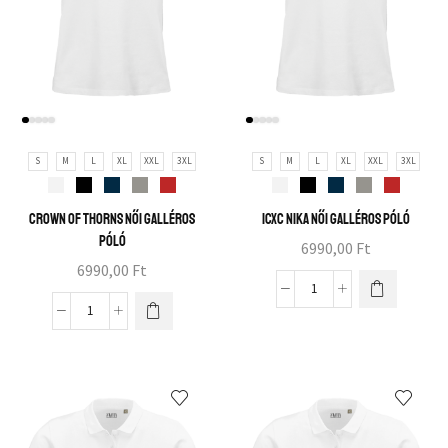
S
M
L
XL
XXL
3XL
S
M
L
XL
XXL
3XL
Crown of thorns női galléros
ICXC NIKA női galléros póló
póló
6990,00
Ft
6990,00
Ft