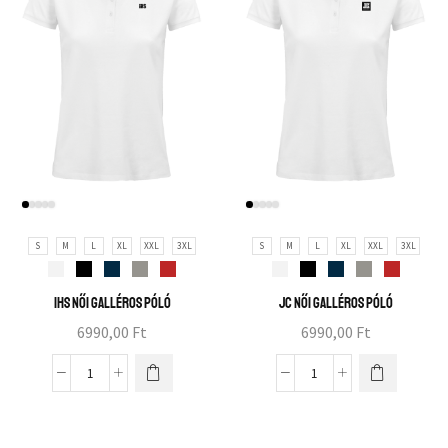
S
M
L
XL
XXL
3XL
S
M
L
XL
XXL
3XL
IHS női galléros póló
JC női galléros póló
6990,00
Ft
6990,00
Ft