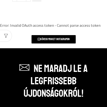
Error: Invalid OAuth access token - Cannot parse access token
Kövess minket instagramon
Ne maradj le a
legfrissebb
újdonságokról!