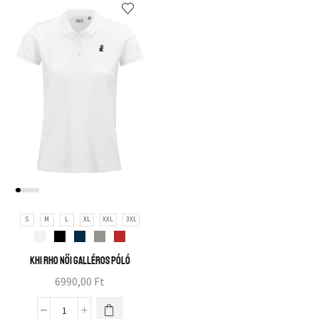
S
M
L
XL
XXL
3XL
Khi Rho női galléros póló
6990,00
Ft