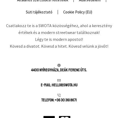
Süti tájékoztató
Cookie Policy (EU)
Csatlakozz te is a SWOTA közösségéhez, ahol a keresztény
értékek és a modern streetwear találkoznak!
Légy te is modern apostol!
Kövesd a divatot. Kövesd a hitet. Kövesd velünk a jövőt!
4400 Nyíregyháza, Deák Ferenc út 5.
E-mail: hello@swota.hu
Telefon: +36 30 361 8671