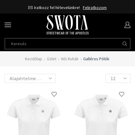
Iratkozz fel hírlevelünkre!
Feliratkozom
Kezdőlap
Üzlet
Női Ruhák
Galléros Pólók