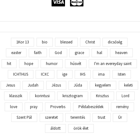
1Kor 13
bio
blessed
Christ
dicsőség
easter
faith
God
grace
hal
heaven
hit
hope
humor
húsvét
I'm an evereyday saint
ICHTHUS
ICXC
ige
IHS
ima
Isten
Jesus
Judah
Jézus
Júda
kegyelem
keleti
klasszik
korintusi
krisztogram
Krisztus
Lord
love
pray
Proverbs
Példabeszédek
remény
Szent Pál
szeretet
teremtés
trust
Úr
áldott
örök élet