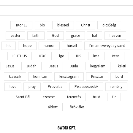
1Kor 13
bio
blessed
Christ
dicsőség
easter
faith
God
grace
hal
heaven
hit
hope
humor
húsvét
I'm an evereyday saint
ICHTHUS
ICXC
ige
IHS
ima
Isten
Jesus
Judah
Jézus
Júda
kegyelem
keleti
klasszik
korintusi
krisztogram
Krisztus
Lord
love
pray
Proverbs
Példabeszédek
remény
Szent Pál
szeretet
teremtés
trust
Úr
áldott
örök élet
SWOTA KFT.