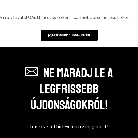
Error: Invalid OAuth access token - Cannot parse access token
Kövess minket instagramon
Ne maradj le a
legfrissebb
újdonságokról!
Iratkozz fel hírlevelünkre még most!