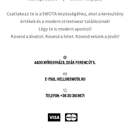
Csatlakozz te is a SWOTA közösségéhez, ahol a keresztény
értékek és a modern streetwear találkoznak!
Légy te is modern apostol!
Kövesd a divatot. Kövesd a hitet. Kövesd velünk a jövőt!
4400 Nyíregyháza, Deák Ferenc út 5.
E-mail: hello@swota.hu
Telefon: +36 30 361 8671