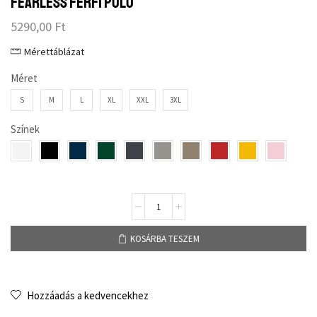
Fearless férfi póló
5290,00
Ft
Mérettáblázat
Méret
S
M
L
XL
XXL
3XL
Színek
KOSÁRBA TESZEM
Hozzáadás a kedvencekhez