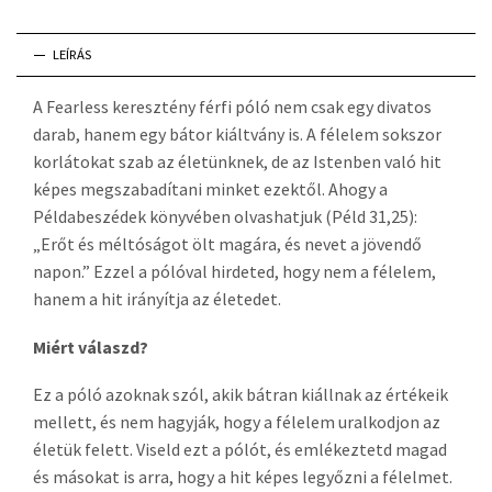
LEÍRÁS
A Fearless keresztény férfi póló nem csak egy divatos
darab, hanem egy bátor kiáltvány is. A félelem sokszor
korlátokat szab az életünknek, de az Istenben való hit
képes megszabadítani minket ezektől. Ahogy a
Példabeszédek könyvében olvashatjuk (Péld 31,25):
„Erőt és méltóságot ölt magára, és nevet a jövendő
napon.” Ezzel a pólóval hirdeted, hogy nem a félelem,
hanem a hit irányítja az életedet.
Miért válaszd?
Ez a póló azoknak szól, akik bátran kiállnak az értékeik
mellett, és nem hagyják, hogy a félelem uralkodjon az
életük felett. Viseld ezt a pólót, és emlékeztetd magad
és másokat is arra, hogy a hit képes legyőzni a félelmet.