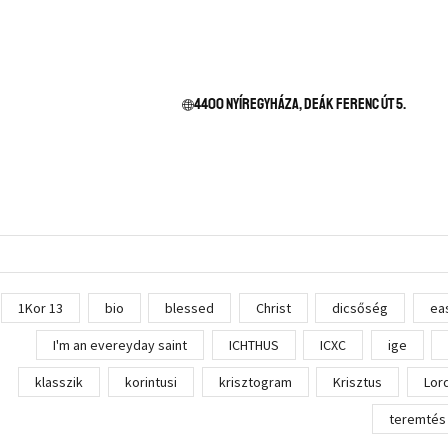
4400 Nyíregyháza, Deák Ferenc út 5.
1Kor 13
bio
blessed
Christ
dicsőség
ea
I'm an evereyday saint
ICHTHUS
ICXC
ige
klasszik
korintusi
krisztogram
Krisztus
Lor
teremtés