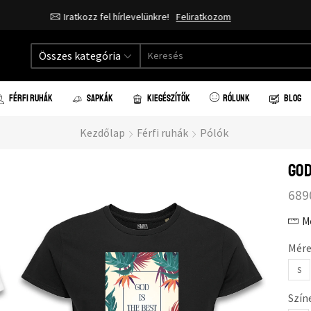
Ingyenes házhozszállítás 20.000 forint vásárlás felett!
Összes kategória
FÉRFI RUHÁK
SAPKÁK
KIEGÉSZÍTŐK
RÓLUNK
BLOG
Kezdőlap
Férfi ruhák
Pólók
God
689
M
Mére
S
Szín