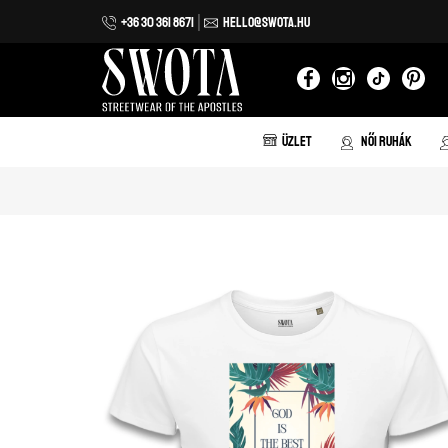
+36 30 361 8671
HELLO@SWOTA.HU
Iratkozz fel hírlevelünkre!
Feliratkozom
ÜZLET
NŐI RUHÁK