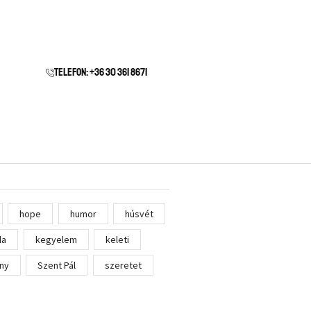
Telefon: +36 30 361 8671
hope
humor
húsvét
da
kegyelem
keleti
ny
Szent Pál
szeretet