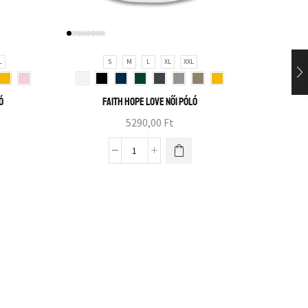
L
S
M
L
XL
XXL
S
ó
Faith hope love női póló
5290,00
Ft