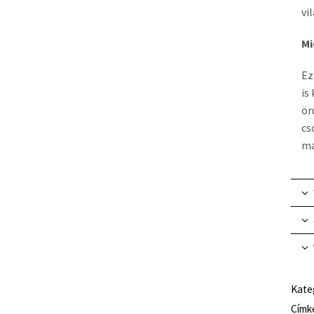
vi
Mi
Ez
is
ör
cs
má
Kate
Címk