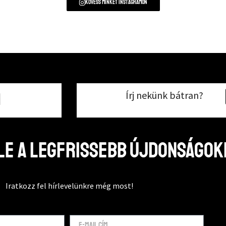
Kövess minket instagramon
Írj nekünk bátran?
1
e a legfrissebb újdonságok
Iratkozz fel hírlevelünkre még most!