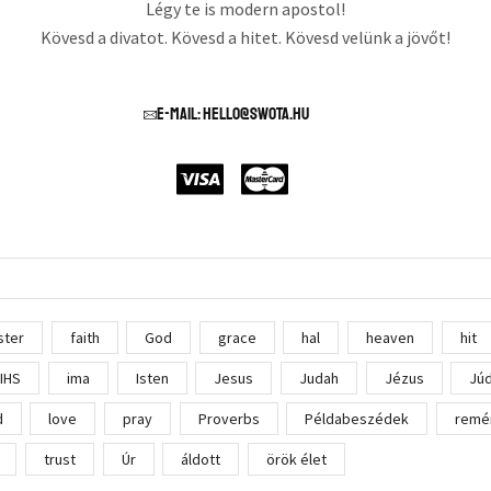
Légy te is modern apostol!
Kövesd a divatot. Kövesd a hitet. Kövesd velünk a jövőt!
E-mail: hello@swota.hu
ster
faith
God
grace
hal
heaven
hit
IHS
ima
Isten
Jesus
Judah
Jézus
Jú
d
love
pray
Proverbs
Példabeszédek
remé
trust
Úr
áldott
örök élet