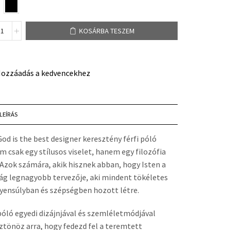
KOSÁRBA TESZEM
ozzáadás a kedvencekhez
LEÍRÁS
God is the best designer keresztény férfi póló
m csak egy stílusos viselet, hanem egy filozófia
. Azok számára, akik hisznek abban, hogy Isten a
lág legnagyobb tervezője, aki mindent tökéletes
yensúlyban és szépségben hozott létre.
póló egyedi dizájnjával és szemléletmódjával
ztönöz arra, hogy fedezd fel a teremtett