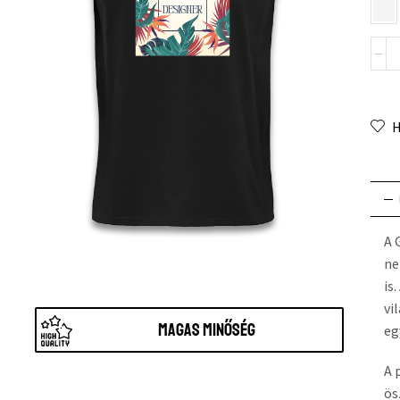
H
A 
ne
is
vi
Magas minőség
eg
A 
ös