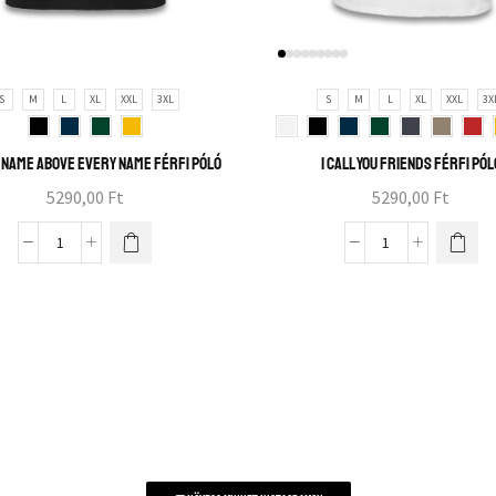
S
M
L
XL
XXL
3XL
S
M
L
XL
XXL
3X
 Name above every name férfi póló
I call you friends férfi pól
5290,00
Ft
5290,00
Ft