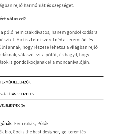
lágban rejlő harmóniát és szépséget.
ért válaszd?
 a póló nem csak divatos, hanem gondolkodásra
 késztet. Ha tisztelni szeretnéd a teremtőd, és
ülni annak, hogy részese lehetsz a világban rejlő
odáknak, válaszd ezt a pólót, és hagyd, hogy
sok is gondolkodjanak el a mondanivalóján.
TERMÉKJELLEMZŐK
SZÁLLÍTÁS ÉS FIZETÉS
VÉLEMÉNYEK (0)
góriák:
Férfi ruhák
,
Pólók
ék:
bio
,
God is the best designer
,
ige
,
teremtés