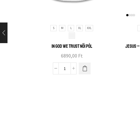
S
M
L
XL
XXL
In God we trust női pól
Jesus –
6890,00
Ft