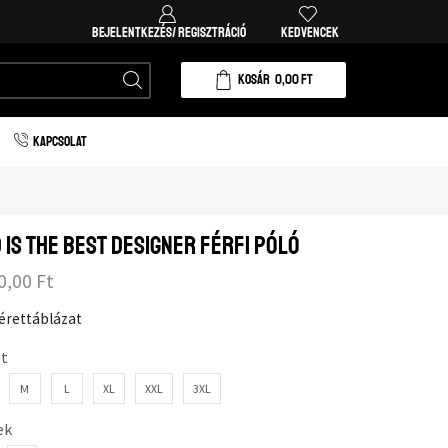
BEJELENTKEZÉS/ REGISZTRÁCIÓ
KEDVENCEK
KOSÁR
0,00
FT
KAPCSOLAT
 is the best designer férfi póló
0,00
Ft
érettáblázat
t
M
L
XL
XXL
3XL
ek