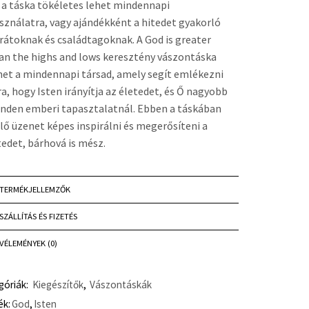
 a táska tökéletes lehet mindennapi
sználatra, vagy ajándékként a hitedet gyakorló
rátoknak és családtagoknak. A God is greater
an the highs and lows keresztény vászontáska
het a mindennapi társad, amely segít emlékezni
ra, hogy Isten irányítja az életedet, és Ő nagyobb
nden emberi tapasztalatnál. Ebben a táskában
jlő üzenet képes inspirálni és megerősíteni a
tedet, bárhová is mész.
TERMÉKJELLEMZŐK
SZÁLLÍTÁS ÉS FIZETÉS
VÉLEMÉNYEK (0)
góriák:
Kiegészítők
,
Vászontáskák
ék:
God
,
Isten