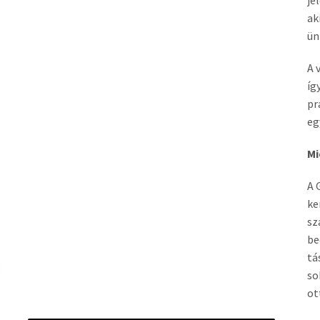
je
ak
ün
A 
íg
pr
eg
Mi
A 
ke
sz
be
tá
so
ot