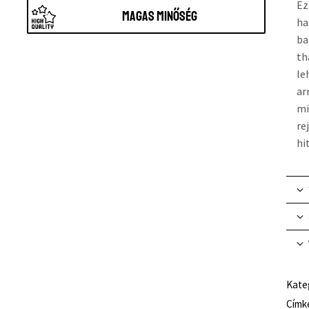
Ez
Magas minőség
ha
ba
th
le
ar
mi
re
hi
Kate
Címk