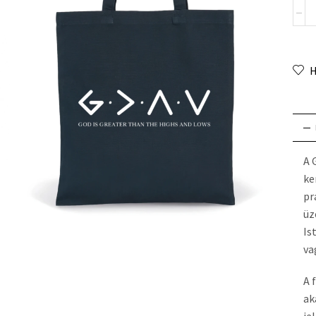
H
A 
ke
pr
üz
Is
va
A 
ak