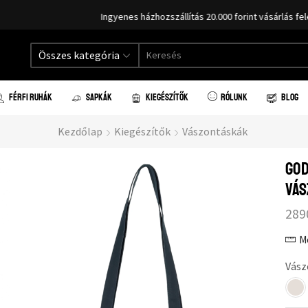
Ingyenes házhozszállítás 20.000 forint vásárlás felett!
Összes kategória
FÉRFI RUHÁK
SAPKÁK
KIEGÉSZÍTŐK
RÓLUNK
BLOG
Kezdőlap
Kiegészítők
Vászontáskák
God
vás
289
M
Vász