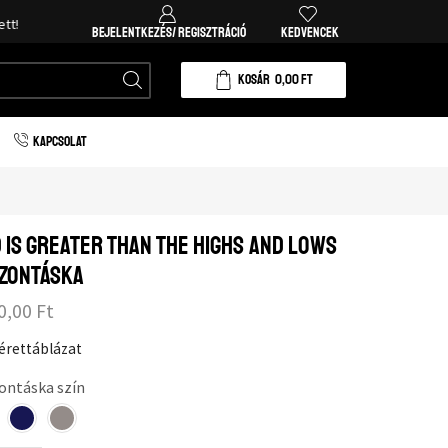
BEJELENTKEZÉS/ REGISZTRÁCIÓ
KEDVENCEK
KOSÁR
0,00
FT
KAPCSOLAT
 is greater than the highs and lows
zontáska
0,00
Ft
érettáblázat
ontáska szín