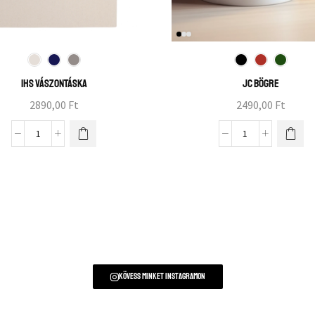
IHS vászontáska
JC bögre
2890,00
Ft
2490,00
Ft
Kövess minket instagramon