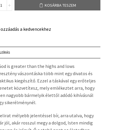
KOSÁRBA TESZEM
ozzáadás a kedvencekhez
LEÍRÁS
God is greater than the highs and lows
resztény vászontáska több mint egy divatos és
aktikus kiegészítő. Ezzel a táskával egy erőteljes
enetet közvetítesz, mely emlékeztet arra, hogy
ten nagyobb bármelyik élettől adódó kihívásnál
gy sikerélménynél.
felirat mélyebb jelentéssel bír, arra utalva, hogy
ár jól, akár rosszul megy a dolgod, Isten mindig