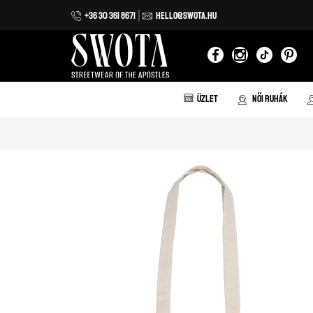
+36 30 361 8671
HELLO@SWOTA.HU
Iratkozz fel hírlevelünkre!
Feliratkozom
ÜZLET
NŐI RUHÁK