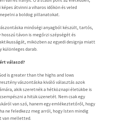
len van és irányít. Ő a stabil pont az életedben,
i képes átvinni a viharos időkön és veled
nepelni a boldog pillanatokat.
vászontáska minőségi anyagból készült, tartós,
y hosszú távon is megőrzi szépségét és
aktikusságát, miközben az egyedi designja miatt
y különleges darab.
ért válaszd?
God is greater than the highs and lows
resztény vászontáska kiváló választás azok
ámára, akik szeretnék a hétköznapi életükbe is
csempészni a hitük üzenetét. Nem csak egy
skáról van szó, hanem egy emlékeztetőről, hogy
ha ne feledkezz meg arról, hogy Isten mindig
t van melletted.