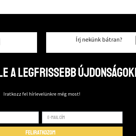
Írj nekünk bátran?
1
e a legfrissebb újdonságok
Iratkozz fel hírlevelünkre még most!
FELIRATKOZOM