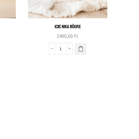
ICXC NIKA bögre
2490,00
Ft
M