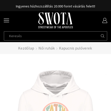
Ingyenes házhozszállítás 20.000 forint vásárlás felett!
Kezdőlap
Női ruhák
Kapucnis pulóverek