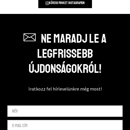
Kövess minket instagramon
Ne maradj le a
legfrissebb
újdonságokról!
Iratkozz fel hírlevelünkre még most!