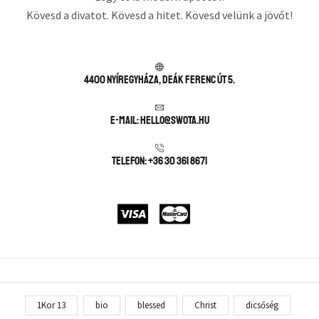
Kövesd a divatot. Kövesd a hitet. Kövesd velünk a jövőt!
4400 Nyíregyháza, Deák Ferenc út 5.
E-mail: hello@swota.hu
Telefon: +36 30 361 8671
1Kor 13
bio
blessed
Christ
dicsőség