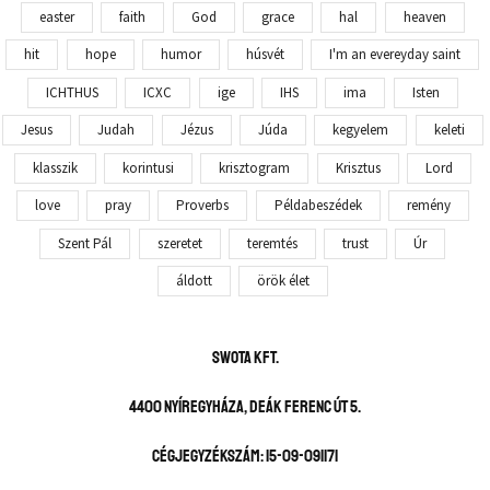
easter
faith
God
grace
hal
heaven
hit
hope
humor
húsvét
I'm an evereyday saint
ICHTHUS
ICXC
ige
IHS
ima
Isten
Jesus
Judah
Jézus
Júda
kegyelem
keleti
klasszik
korintusi
krisztogram
Krisztus
Lord
love
pray
Proverbs
Példabeszédek
remény
Szent Pál
szeretet
teremtés
trust
Úr
áldott
örök élet
SWOTA KFT.
4400 Nyíregyháza, Deák Ferenc út 5.
Cégjegyzékszám: 15-09-091171