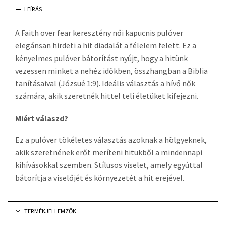
LEÍRÁS
A Faith over fear keresztény női kapucnis pulóver
elegánsan hirdeti a hit diadalát a félelem felett. Ez a
kényelmes pulóver bátorítást nyújt, hogy a hitünk
vezessen minket a nehéz időkben, összhangban a Biblia
tanításaival (Józsué 1:9). Ideális választás a hívő nők
számára, akik szeretnék hittel teli életüket kifejezni.
Miért válaszd?
Ez a pulóver tökéletes választás azoknak a hölgyeknek,
akik szeretnének erőt meríteni hitükből a mindennapi
kihívásokkal szemben. Stílusos viselet, amely egyúttal
bátorítja a viselőjét és környezetét a hit erejével.
TERMÉKJELLEMZŐK