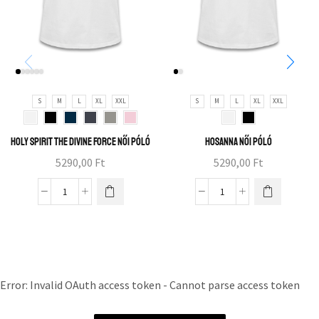
S
M
L
XL
XXL
S
M
L
XL
XXL
Holy Spirit the divine force női póló
Hosanna női póló
5290,00
Ft
5290,00
Ft
Error: Invalid OAuth access token - Cannot parse access token