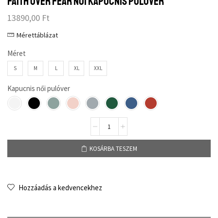
Faith over fear női kapucnis pulóver
13890,00
Ft
Mérettáblázat
Méret
S
M
L
XL
XXL
Kapucnis női pulóver
KOSÁRBA TESZEM
Hozzáadás a kedvencekhez