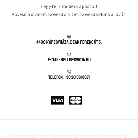
Légy te is modern apostol!
Kövesd a divatot. Kövesd a hitet. Kövesd velünk a jövőt!
4400 Nyíregyháza, Deák Ferenc út 5.
E-mail: hello@swota.hu
Telefon: +36 30 361 8671