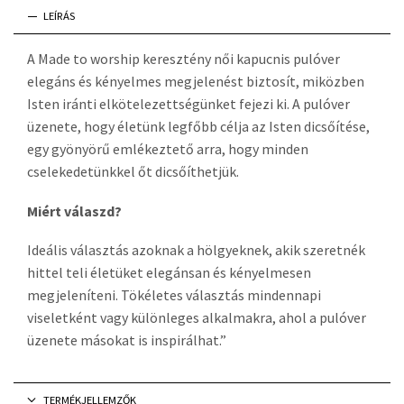
LEÍRÁS
A Made to worship keresztény női kapucnis pulóver
elegáns és kényelmes megjelenést biztosít, miközben
Isten iránti elkötelezettségünket fejezi ki. A pulóver
üzenete, hogy életünk legfőbb célja az Isten dicsőítése,
egy gyönyörű emlékeztető arra, hogy minden
cselekedetünkkel őt dicsőíthetjük.
Miért válaszd?
Ideális választás azoknak a hölgyeknek, akik szeretnék
hittel teli életüket elegánsan és kényelmesen
megjeleníteni. Tökéletes választás mindennapi
viseletként vagy különleges alkalmakra, ahol a pulóver
üzenete másokat is inspirálhat.”
TERMÉKJELLEMZŐK