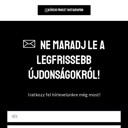
Kövess minket instagramon
Ne maradj le a
legfrissebb
újdonságokról!
Iratkozz fel hírlevelünkre még most!