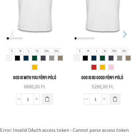
S
M
L
XL
XXL
3XL
S
M
L
XL
XXL
3XL
God is with you férfi póló
God is so good férfi póló
6890,00
Ft
5290,00
Ft
Error: Invalid OAuth access token - Cannot parse access token