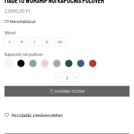
Made to worship női kapucnis pulóver
13890,00
Ft
Mérettáblázat
Méret
S
M
L
XL
XXL
Kapucnis női pulóver
KOSÁRBA TESZEM
Hozzáadás a kedvencekhez