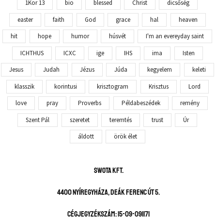
1Kor 13
bio
blessed
Christ
dicsőség
easter
faith
God
grace
hal
heaven
hit
hope
humor
húsvét
I'm an evereyday saint
ICHTHUS
ICXC
ige
IHS
ima
Isten
Jesus
Judah
Jézus
Júda
kegyelem
keleti
klasszik
korintusi
krisztogram
Krisztus
Lord
love
pray
Proverbs
Példabeszédek
remény
Szent Pál
szeretet
teremtés
trust
Úr
áldott
örök élet
SWOTA KFT.
4400 Nyíregyháza, Deák Ferenc út 5.
Cégjegyzékszám: 15-09-091171