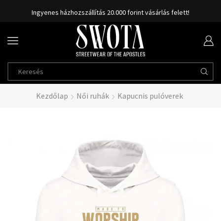
Ingyenes házhozszállítás 20.000 forint vásárlás felett!
Kezdőlap
Női ruhák
Kapucnis pulóverek