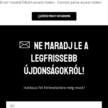
Error: Invalid OAuth access token - Cannot parse access token
Kövess minket instagramon
Ne maradj le a
legfrissebb
újdonságokról!
Iratkozz fel hírlevelünkre még most!