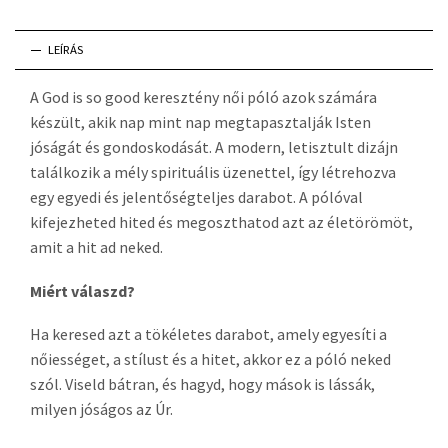
LEÍRÁS
A God is so good keresztény női póló azok számára
készült, akik nap mint nap megtapasztalják Isten
jóságát és gondoskodását. A modern, letisztult dizájn
találkozik a mély spirituális üzenettel, így létrehozva
egy egyedi és jelentőségteljes darabot. A pólóval
kifejezheted hited és megoszthatod azt az életörömöt,
amit a hit ad neked.
Miért válaszd?
Ha keresed azt a tökéletes darabot, amely egyesíti a
nőiességet, a stílust és a hitet, akkor ez a póló neked
szól. Viseld bátran, és hagyd, hogy mások is lássák,
milyen jóságos az Úr.