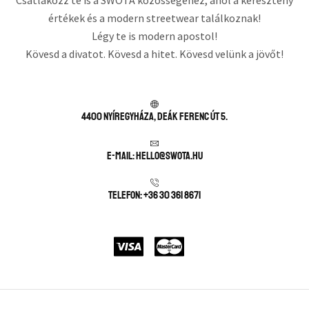
Csatlakozz te is a SWOTA közösségéhez, ahol a keresztény
értékek és a modern streetwear találkoznak!
Légy te is modern apostol!
Kövesd a divatot. Kövesd a hitet. Kövesd velünk a jövőt!
4400 Nyíregyháza, Deák Ferenc út 5.
E-mail: hello@swota.hu
Telefon: +36 30 361 8671