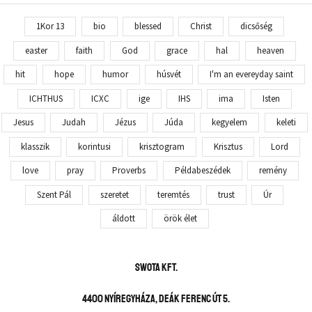
1Kor 13
bio
blessed
Christ
dicsőség
easter
faith
God
grace
hal
heaven
hit
hope
humor
húsvét
I'm an evereyday saint
ICHTHUS
ICXC
ige
IHS
ima
Isten
Jesus
Judah
Jézus
Júda
kegyelem
keleti
klasszik
korintusi
krisztogram
Krisztus
Lord
love
pray
Proverbs
Példabeszédek
remény
Szent Pál
szeretet
teremtés
trust
Úr
áldott
örök élet
SWOTA KFT.
4400 Nyíregyháza, Deák Ferenc út 5.