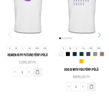
S
M
L
XL
XXL
3XL
S
M
L
XL
XXL
3XL
Heaven is my future férfi póló
5290,00
Ft
God is with you férfi póló
6890,00
Ft