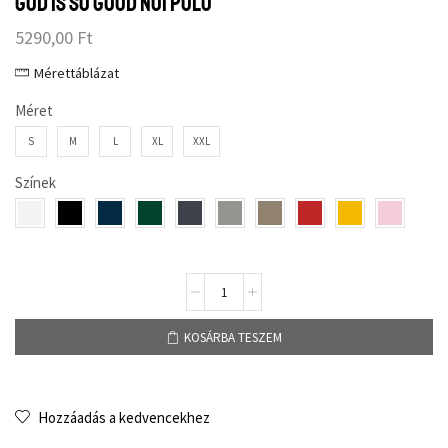
God is so good női póló
5290,00
Ft
Mérettáblázat
Méret
S
M
L
XL
XXL
Színek
KOSÁRBA TESZEM
Hozzáadás a kedvencekhez