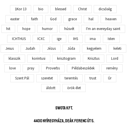
1Kor 13
bio
blessed
Christ
dicsőség
easter
faith
God
grace
hal
heaven
hit
hope
humor
húsvét
I'm an evereyday saint
ICHTHUS
ICXC
ige
IHS
ima
Isten
Jesus
Judah
Jézus
Júda
kegyelem
keleti
klasszik
korintusi
krisztogram
Krisztus
Lord
love
pray
Proverbs
Példabeszédek
remény
Szent Pál
szeretet
teremtés
trust
Úr
áldott
örök élet
SWOTA KFT.
4400 Nyíregyháza, Deák Ferenc út 5.