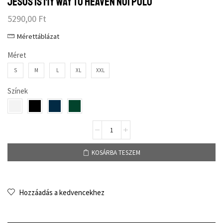
Jesus is my way to heaven női póló
5290,00
Ft
Mérettáblázat
Méret
S
M
L
XL
XXL
Színek
KOSÁRBA TESZEM
Hozzáadás a kedvencekhez