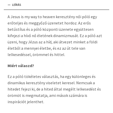
LEÍRÁS
A Jesus is my way to heaven keresztény női póló egy
erőteljes és meggyőző üzenetet hordoz. Az erős
betűstílus és a póló központi üzenete együttesen
kifejezi a hívő nő életének dinamizmusát. Ez a póló azt
üzeni, hogy Jézus az a híd, aki átvezet minket a földi
életből a mennyei életbe, és ez az út tele van
lelkesedéssel, örömmel és hittel.
Miért válaszd?
Ez a póló tökéletes választás, ha egy különleges és
dinamikus keresztény viseletet keresel. Nemcsak a
hitedet fejezi ki, de a hited által megélt lelkesedést és
örömöt is megmutatja, ami mások számára is
inspirációt jelenthet.