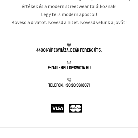
értékek és a modern streetwear találkoznak!
Légy te is modern apostol!
Kövesd a divatot. Kövesd a hitet. Kövesd velünk a jövőt!
4400 Nyíregyháza, Deák Ferenc út 5.
E-mail: hello@swota.hu
Telefon: +36 30 361 8671