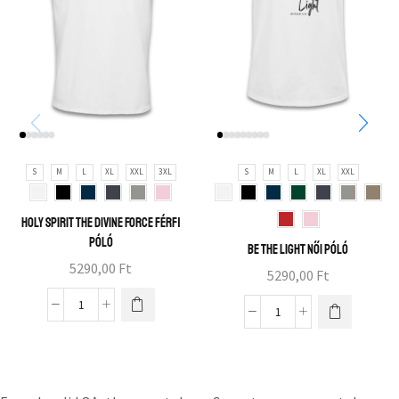
S
M
L
XL
XXL
3XL
S
M
L
XL
XXL
Holy spirit the divine force férfi
póló
Be the light női póló
5290,00
Ft
5290,00
Ft