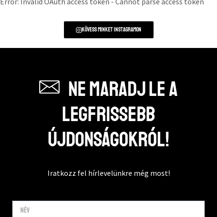
Error: Invalid OAuth access token - Cannot parse access token
Kövess minket instagramon
Ne maradj le a
legfrissebb
újdonságokról!
Iratkozz fel hírlevelünkre még most!