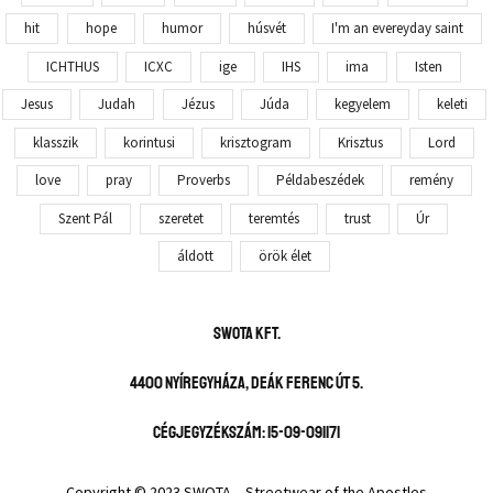
hit
hope
humor
húsvét
I'm an evereyday saint
ICHTHUS
ICXC
ige
IHS
ima
Isten
Jesus
Judah
Jézus
Júda
kegyelem
keleti
klasszik
korintusi
krisztogram
Krisztus
Lord
love
pray
Proverbs
Példabeszédek
remény
Szent Pál
szeretet
teremtés
trust
Úr
áldott
örök élet
SWOTA KFT.
4400 Nyíregyháza, Deák Ferenc út 5.
Cégjegyzékszám: 15-09-091171
Copyright © 2023 SWOTA – Streetwear of the Apostles