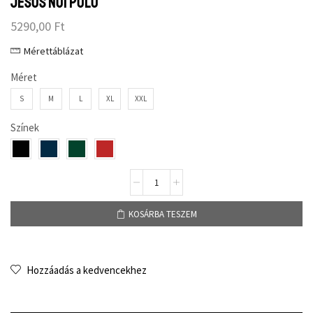
Jesus női póló
5290,00
Ft
Mérettáblázat
Méret
S
M
L
XL
XXL
Színek
KOSÁRBA TESZEM
Hozzáadás a kedvencekhez