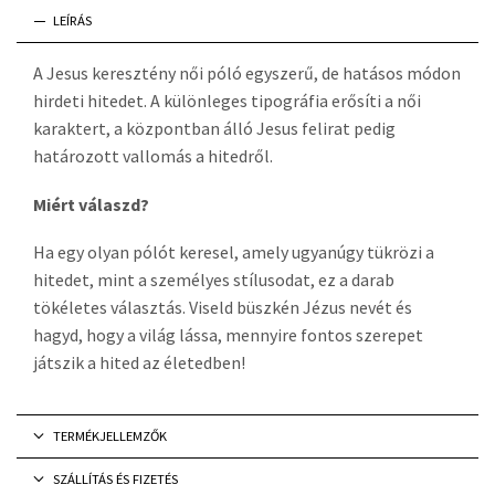
LEÍRÁS
A Jesus keresztény női póló egyszerű, de hatásos módon
hirdeti hitedet. A különleges tipográfia erősíti a női
karaktert, a központban álló Jesus felirat pedig
határozott vallomás a hitedről.
Miért válaszd?
Ha egy olyan pólót keresel, amely ugyanúgy tükrözi a
hitedet, mint a személyes stílusodat, ez a darab
tökéletes választás. Viseld büszkén Jézus nevét és
hagyd, hogy a világ lássa, mennyire fontos szerepet
játszik a hited az életedben!
TERMÉKJELLEMZŐK
SZÁLLÍTÁS ÉS FIZETÉS