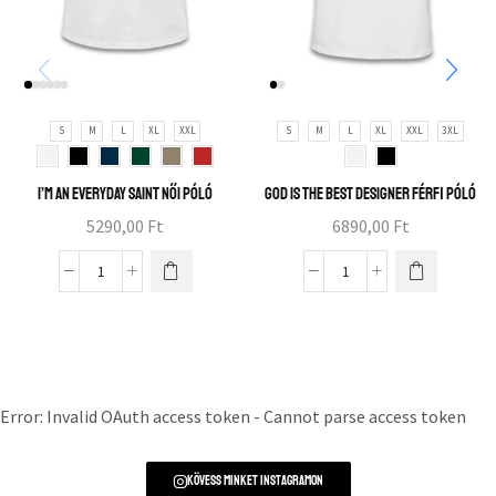
S
M
L
XL
XXL
S
M
L
XL
XXL
3XL
I’m an everyday saint női póló
God is the best designer férfi póló
5290,00
Ft
6890,00
Ft
Error: Invalid OAuth access token - Cannot parse access token
Kövess minket instagramon