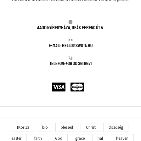
4400 Nyíregyháza, Deák Ferenc út 5.
E-mail: hello@swota.hu
Telefon: +36 30 361 8671
1Kor 13
bio
blessed
Christ
dicsőség
easter
faith
God
grace
hal
heaven