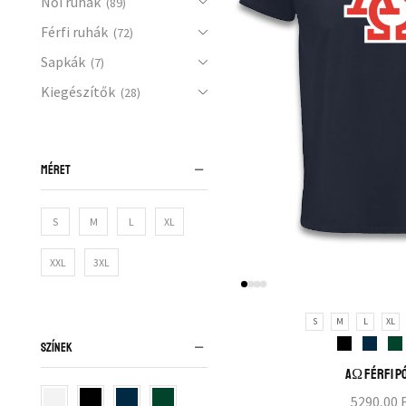
Női ruhák
(89)
Férfi ruhák
(72)
Sapkák
(7)
Kiegészítők
(28)
MÉRET
S
M
L
XL
XXL
3XL
S
M
L
XL
SZÍNEK
AΩ férfi p
5290,00