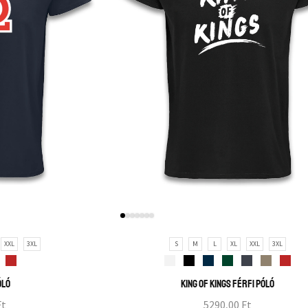
XXL
3XL
S
M
L
XL
XXL
3XL
óló
King of Kings férfi póló
Ft
5290,00
Ft