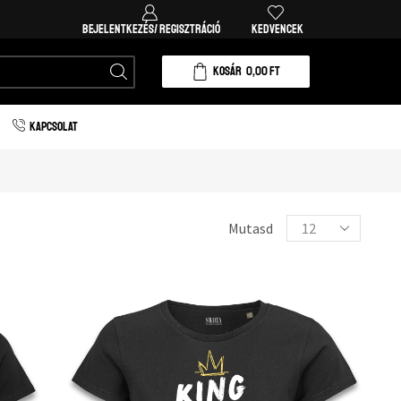
Ingyenes házhozszállítás 20.000 forint vásárlá
BEJELENTKEZÉS/ REGISZTRÁCIÓ
KEDVENCEK
KOSÁR
0,00
FT
KAPCSOLAT
Mutasd