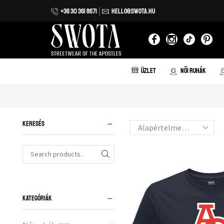
+36 30 361 8671
HELLO@SWOTA.HU
 házhozszállítás 20.000 forint vásárlás felett!
ÜZLET
NŐI RUHÁK
KERESÉS
KATEGÓRIÁK