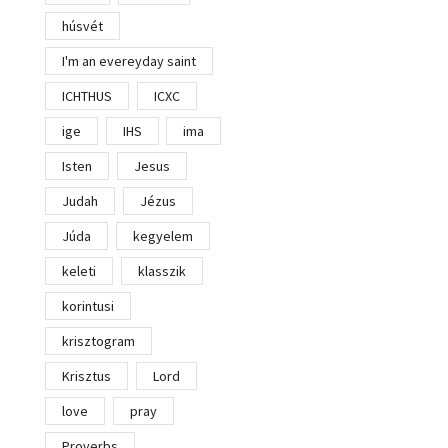
húsvét
I'm an evereyday saint
ICHTHUS
ICXC
ige
IHS
ima
Isten
Jesus
Judah
Jézus
Júda
kegyelem
keleti
klasszik
korintusi
krisztogram
Krisztus
Lord
love
pray
Proverbs