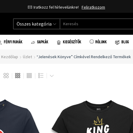
Iratkozz fel hírlevelünkre!
Feliratkozom
Összes kategória
FÉRFI RUHÁK
SAPKÁK
KIEGÉSZÍTŐK
RÓLUNK
BLOG
Kezdőlap
Üzlet
“Jelenések Könyve” Címkével Rendelkező Termékek