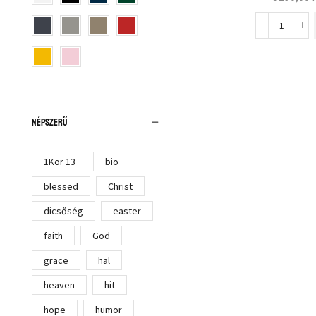
NÉPSZERŰ
1Kor 13
bio
blessed
Christ
dicsőség
easter
faith
God
grace
hal
heaven
hit
hope
humor