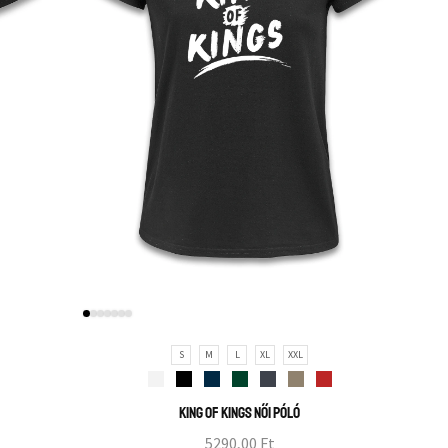
S
M
L
XL
XXL
King of Kings női póló
5290,00
Ft