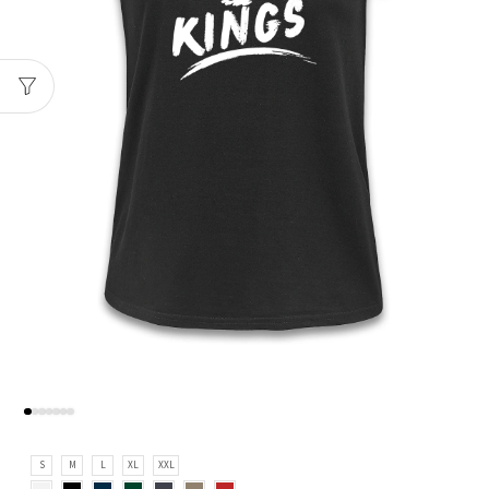
S
M
L
XL
XXL