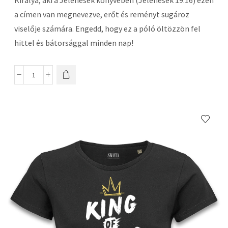
Királya, aki a Jelenések könyvében (Jelenések 19:16) ezen
a címen van megnevezve, erőt és reményt sugároz
viselője számára. Engedd, hogy ez a póló öltözzön fel
hittel és bátorsággal minden nap!