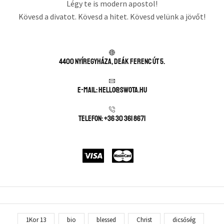
Légy te is modern apostol!
Kövesd a divatot. Kövesd a hitet. Kövesd velünk a jövőt!
4400 Nyíregyháza, Deák Ferenc út 5.
E-mail: hello@swota.hu
Telefon: +36 30 361 8671
1Kor 13
bio
blessed
Christ
dicsőség