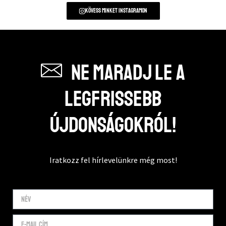
Kövess minket instagramon
Ne maradj le a
legfrissebb
újdonságokról!
Iratkozz fel hírlevelünkre még most!