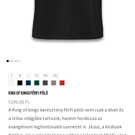
S
M
L
XL
XXL
3XL
King of Kings férfi póló
5290,00
Ft
A King of kings keresztény férfi póló nem csak a divat és
a stílus világába tartozik, hanem hordozza az
evangélium legfontosabb üzenetét is. Jézus, a királyok