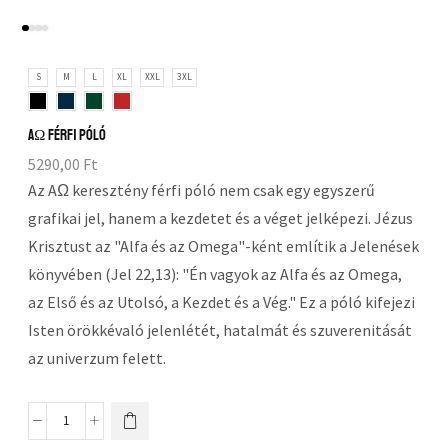
S
M
L
XL
XXL
3XL
AΩ férfi póló
5290,00
Ft
Az AΩ keresztény férfi póló nem csak egy egyszerű
grafikai jel, hanem a kezdetet és a véget jelképezi. Jézus
Krisztust az "Alfa és az Omega"-ként említik a Jelenések
könyvében (Jel 22,13): "Én vagyok az Alfa és az Omega,
az Első és az Utolsó, a Kezdet és a Vég." Ez a póló kifejezi
Isten örökkévaló jelenlétét, hatalmát és szuverenitását
az univerzum felett.