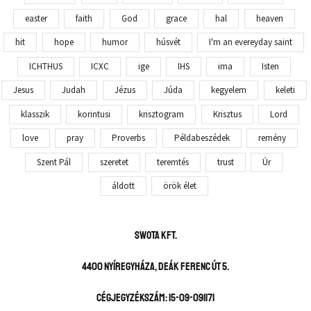
easter
faith
God
grace
hal
heaven
hit
hope
humor
húsvét
I'm an evereyday saint
ICHTHUS
ICXC
ige
IHS
ima
Isten
Jesus
Judah
Jézus
Júda
kegyelem
keleti
klasszik
korintusi
krisztogram
Krisztus
Lord
love
pray
Proverbs
Példabeszédek
remény
Szent Pál
szeretet
teremtés
trust
Úr
áldott
örök élet
SWOTA KFT.
4400 Nyíregyháza, Deák Ferenc út 5.
Cégjegyzékszám: 15-09-091171