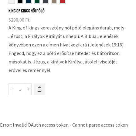
King of Kings női póló
5290,00
Ft
A King of kings keresztény női póló elegáns darab, mely
Jézust, a királyok Királyát ünnepli. A Biblia Jelenések
könyvében ezen a címen hivatkozik rá (Jelenések 19:16).
Engedd, hogy ez a póló erősítse hitedet és bátorítson
másokat is. Jézus, a királyok Királya, átöleli viselőjét
erővel és reménnyel.
Error: Invalid OAuth access token - Cannot parse access token