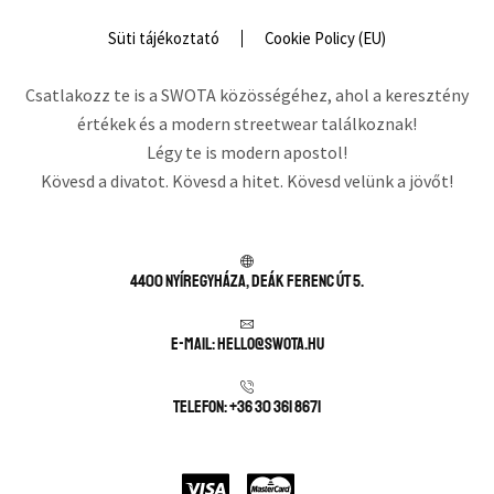
Süti tájékoztató
Cookie Policy (EU)
Csatlakozz te is a SWOTA közösségéhez, ahol a keresztény
értékek és a modern streetwear találkoznak!
Légy te is modern apostol!
Kövesd a divatot. Kövesd a hitet. Kövesd velünk a jövőt!
4400 Nyíregyháza, Deák Ferenc út 5.
E-mail: hello@swota.hu
Telefon: +36 30 361 8671