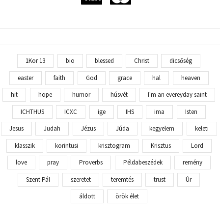
1Kor 13
bio
blessed
Christ
dicsőség
easter
faith
God
grace
hal
heaven
hit
hope
humor
húsvét
I'm an evereyday saint
ICHTHUS
ICXC
ige
IHS
ima
Isten
Jesus
Judah
Jézus
Júda
kegyelem
keleti
klasszik
korintusi
krisztogram
Krisztus
Lord
love
pray
Proverbs
Példabeszédek
remény
Szent Pál
szeretet
teremtés
trust
Úr
áldott
örök élet