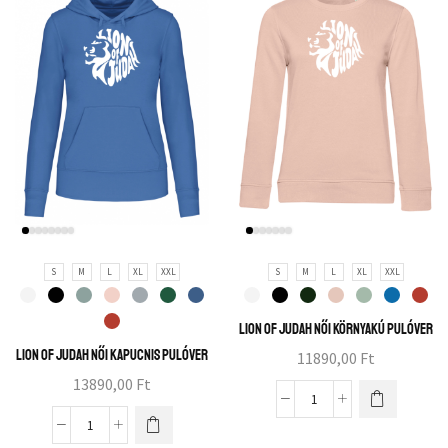
S
M
L
XL
XXL
S
M
L
XL
XXL
Lion of Judah női környakú pulóver
Lion of Judah női kapucnis pulóver
11890,00
Ft
13890,00
Ft