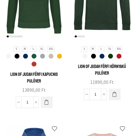
S
M
L
XL
XXL
S
M
L
XL
XXL
Lion of Judah férfi környakú
pulóver
Lion of Judah férfi kapucnis
pulóver
11890,00
Ft
13890,00
Ft