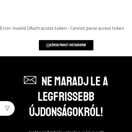
Error: Invalid OAuth access token - Cannot parse access token
Kövess minket instagramon
Ne maradj le a
legfrissebb
újdonságokról!