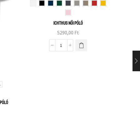
ICHTHUS női póló
G
5290,00
Ft
L
 póló