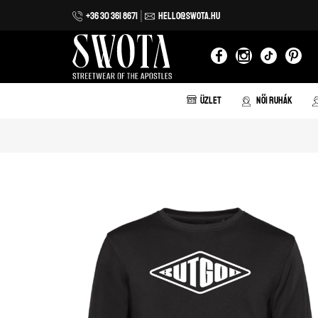
+36 30 361 8671
HELLO@SWOTA.HU
Iratkozz fel hírlevelünkre!
Feliratkozom
ÜZLET
NŐI RUHÁK