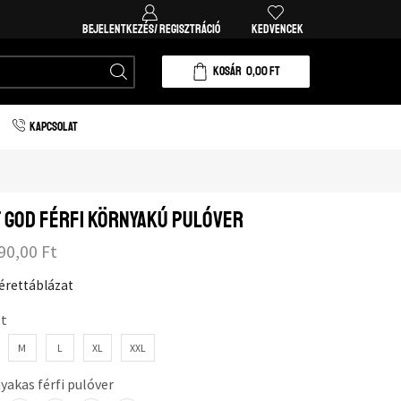
BEJELENTKEZÉS/ REGISZTRÁCIÓ
KEDVENCEK
KOSÁR
0,00
FT
KAPCSOLAT
 God férfi környakú pulóver
90,00
Ft
érettáblázat
t
M
L
XL
XXL
yakas férfi pulóver