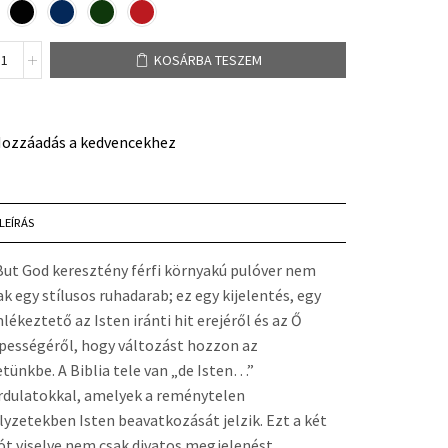
KOSÁRBA TESZEM
ozzáadás a kedvencekhez
LEÍRÁS
But God keresztény férfi környakú pulóver nem
ak egy stílusos ruhadarab; ez egy kijelentés, egy
lékeztető az Isten iránti hit erejéről és az Ő
pességéről, hogy változást hozzon az
etünkbe. A Biblia tele van „de Isten…”
rdulatokkal, amelyek a reménytelen
lyzetekben Isten beavatkozását jelzik. Ezt a két
ót viselve nem csak divatos megjelenést