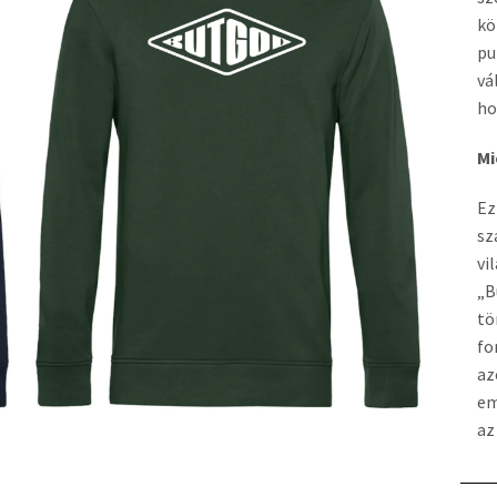
kö
pu
vá
ho
Mi
Ez
sz
vi
„B
tö
fo
az
em
az