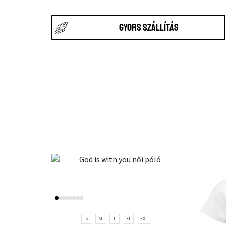
Gyors szállítás
S
M
L
XL
XXL