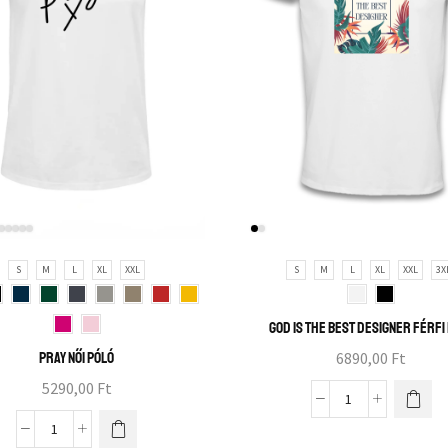
S
M
L
XL
XXL
S
M
L
XL
XXL
3X
God is the best designer férfi
Pray női póló
6890,00
Ft
5290,00
Ft