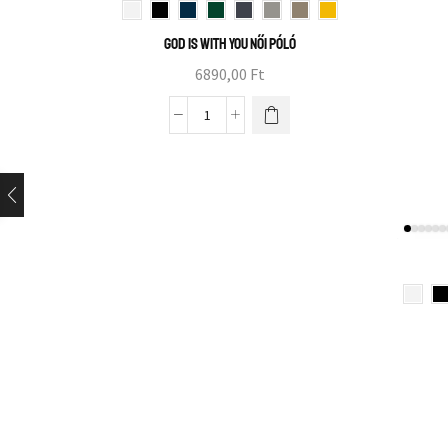
God is with you női póló
6890,00
Ft