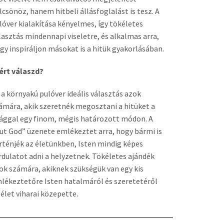
lcsönöz, hanem hitbeli állásfoglalást is tesz. A
lóver kialakítása kényelmes, így tökéletes
lasztás mindennapi viseletre, és alkalmas arra,
gy inspiráljon másokat is a hitük gyakorlásában.
ért válaszd?
 a környakú pulóver ideális választás azok
ámára, akik szeretnék megosztani a hitüket a
lággal egy finom, mégis határozott módon. A
ut God” üzenete emlékeztet arra, hogy bármi is
rténjék az életünkben, Isten mindig képes
rdulatot adni a helyzetnek. Tökéletes ajándék
ok számára, akiknek szükségük van egy kis
lékeztetőre Isten hatalmáról és szeretetéről
 élet viharai közepette.