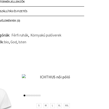
TERMÉKJELLEMZŐK
SZÁLLÍTÁS ÉS FIZETÉS
VÉLEMÉNYEK (0)
góriák:
Férfi ruhák
,
Környakú pulóverek
ék:
bio
,
God
,
Isten
S
M
L
XL
XXL
S