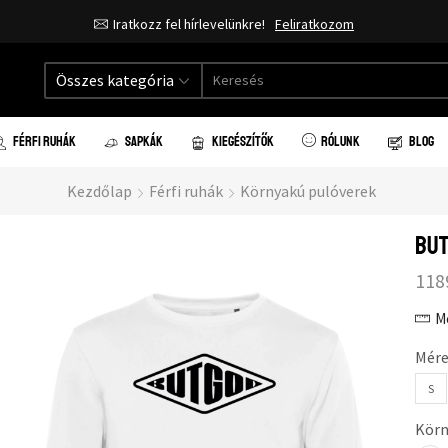
Ingyenes házhozszállítás 20.000 forint vásárlás felett!
Összes kategória
FÉRFI RUHÁK
SAPKÁK
KIEGÉSZÍTŐK
RÓLUNK
BLOG
Kezdőlap
Férfi ruhák
Környakú pulóverek
But
118
M
Mére
S
Körn