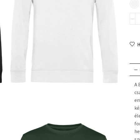
H
A 
cs
em
ké
él
fo
he
sz