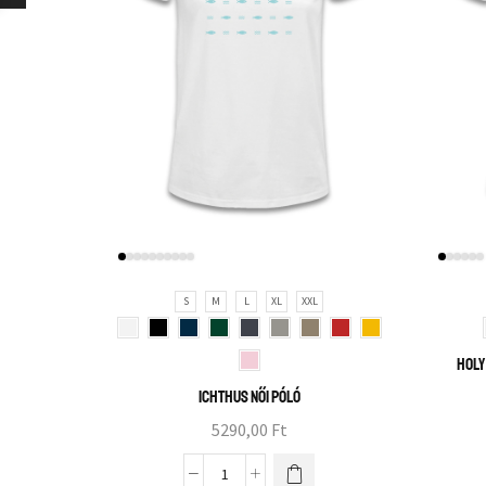
S
M
L
XL
XXL
Holy
ICHTHUS női póló
5290,00
Ft