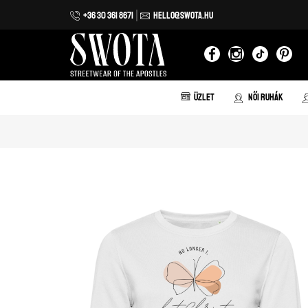
+36 30 361 8671
HELLO@SWOTA.HU
Iratkozz fel hírlevelünkre!
Feliratkozom
ÜZLET
NŐI RUHÁK