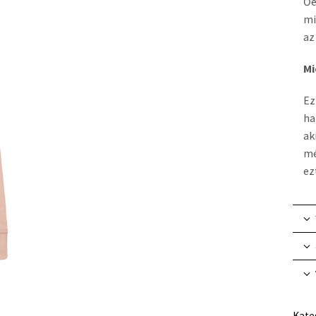
Őé
mi
az
Mi
Ez
ha
ak
mé
ez
Kate