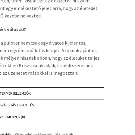
rted, Uram. Viseld ezt az öltözetet büszkén,
nt egy emlékeztető jelet arra, hogy az életedet
 Ő kezébe helyezted.
ért válaszd?
 a pulóver nem csak egy divatos kijelentés,
nem egy életmódot is kifejez. Azoknak ajánlott,
ik mélyen hisznek abban, hogy az életüket teljes
rtékben Krisztusnak adják, és akik szeretnék
t az üzenetet másokkal is megosztani.
TERMÉKJELLEMZŐK
SZÁLLÍTÁS ÉS FIZETÉS
VÉLEMÉNYEK (0)
góriák:
Környakú pulóverek
,
Női ruhák