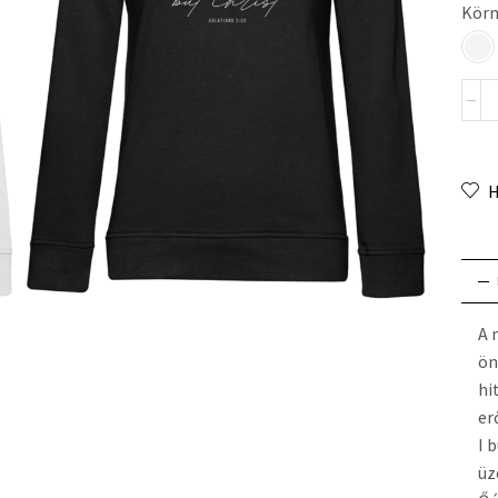
Körn
H
A 
ön
hi
er
I 
üz