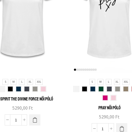
S
M
L
XL
XXL
S
M
L
XL
XXL
 Spirit the divine force női póló
5290,00
Ft
Pray női póló
5290,00
Ft