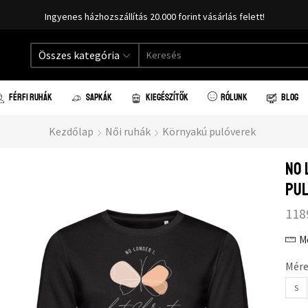
Ingyenes házhozszállítás 20.000 forint vásárlás felett!
Összes kategória
FÉRFI RUHÁK
SAPKÁK
KIEGÉSZÍTŐK
RÓLUNK
BLOG
Kezdőlap
Női ruhák
Környakú pulóverek
No 
pu
118
M
Mére
S