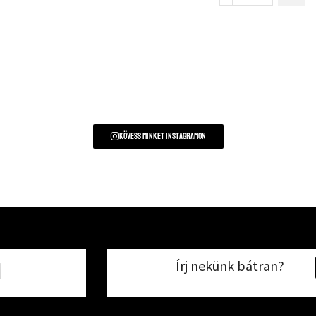
Kövess minket instagramon
Írj nekünk bátran?
1