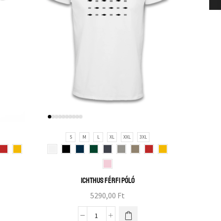
S
M
L
XL
XXL
3XL
S
Heav
ICHTHUS férfi póló
5290,00
Ft