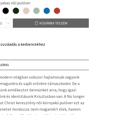
yakas női pulóver
KOSÁRBA TESZEM
ozzáadás a kedvencekhez
LEÍRÁS
modern világban sokszor hajlamosak vagyunk
magunkra és saját erőnkre támaszkodni. De a
tünk emlékeztet bennünket arra, hogy igazi
őnk és identitásunk Krisztusban van. A No longer
but Christ keresztény női környakú pulóver ezt az
enetet hordozza: nem magamért élek, hanem