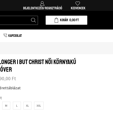
BEJELENTKEZÉS/ REGISZTRÁCIÓ
KEDVENCEK
KOSÁR
0,00
FT
KAPCSOLAT
longer I but Christ női környakú
lóver
90,00
Ft
érettáblázat
t
M
L
XL
XXL